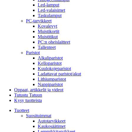
Led-lamput
Led-valaisimet
Taskulamput
PC-tarvikkeet
Kovalevyt
Muistikortit
Muistitikut
PC:n oheislaitteet
Tallenteet
Paristot
Alkaliparistot
Kelloparistot
Kuulokojeparistot
Ladattavat paristot/akut
Lithiumparistot
Nappiparistot
Oppaat, artikkelit ja videot
Tutustu Tatuun
Kysy tuotteista
Tuotteet
Suosituimmat
Autotarvikkeet
Kaukosäätimet
Lemmikkitarvikkeet