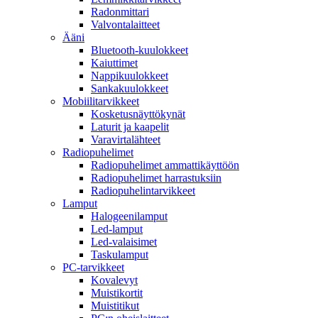
Radonmittari
Valvontalaitteet
Ääni
Bluetooth-kuulokkeet
Kaiuttimet
Nappikuulokkeet
Sankakuulokkeet
Mobiilitarvikkeet
Kosketusnäyttökynät
Laturit ja kaapelit
Varavirtalähteet
Radiopuhelimet
Radiopuhelimet ammattikäyttöön
Radiopuhelimet harrastuksiin
Radiopuhelintarvikkeet
Lamput
Halogeenilamput
Led-lamput
Led-valaisimet
Taskulamput
PC-tarvikkeet
Kovalevyt
Muistikortit
Muistitikut