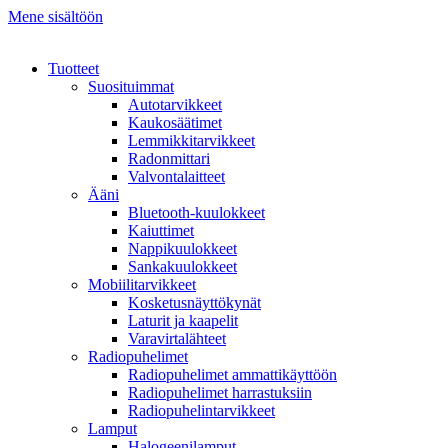
Mene sisältöön
Tuotteet
Suosituimmat
Autotarvikkeet
Kaukosäätimet
Lemmikkitarvikkeet
Radonmittari
Valvontalaitteet
Ääni
Bluetooth-kuulokkeet
Kaiuttimet
Nappikuulokkeet
Sankakuulokkeet
Mobiilitarvikkeet
Kosketusnäyttökynät
Laturit ja kaapelit
Varavirtalähteet
Radiopuhelimet
Radiopuhelimet ammattikäyttöön
Radiopuhelimet harrastuksiin
Radiopuhelintarvikkeet
Lamput
Halogeenilamput