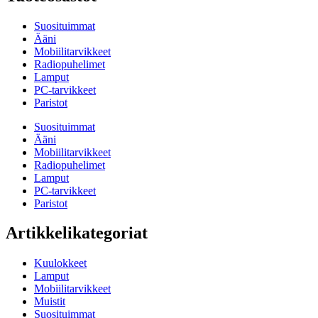
Suosituimmat
Ääni
Mobiilitarvikkeet
Radiopuhelimet
Lamput
PC-tarvikkeet
Paristot
Suosituimmat
Ääni
Mobiilitarvikkeet
Radiopuhelimet
Lamput
PC-tarvikkeet
Paristot
Artikkelikategoriat
Kuulokkeet
Lamput
Mobiilitarvikkeet
Muistit
Suosituimmat