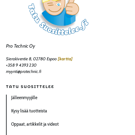
Pro Technic Oy
Sierakiventie 8, 02780 Espoo
[kartta]
+358 9 4393 230
myynti@protechnic.fi
TATU SUOSITTELEE
Jälleenmyyjille
Kysy lisää tuotteista
Oppaat, artikkelit ja videot