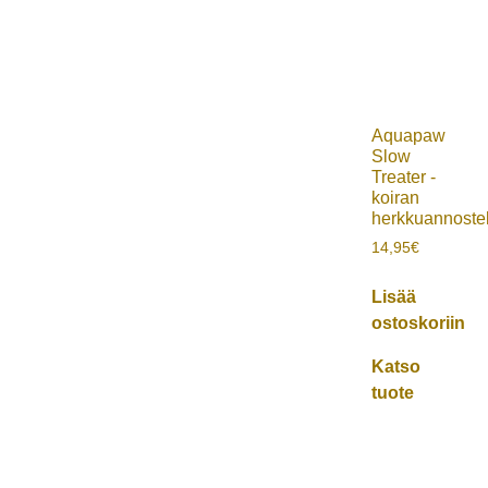
Aquapaw
Slow
Treater -
koiran
herkkuannostel
14,95
€
Lisää
ostoskoriin
Katso
tuote