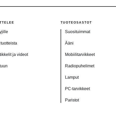
TTELEE
TUOTEOSASTOT
jille
Suosituimmat
tuotteista
Ääni
ikkelit ja videot
Mobiilitarvikkeet
tuun
Radiopuhelimet
Lamput
PC-tarvikkeet
Paristot