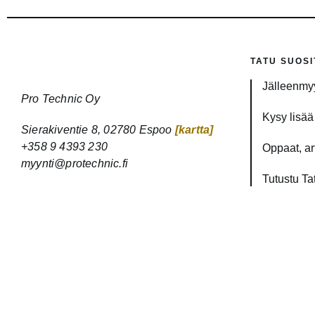
TATU SUOSI
Jälleenmyy
Pro Technic Oy
Kysy lisää 
Sierakiventie 8, 02780 Espoo
[kartta]
+358 9 4393 230
Oppaat, art
myynti@protechnic.fi
Tutustu Ta