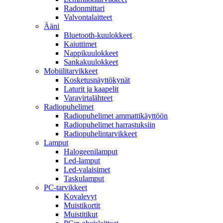
Radonmittari
Valvontalaitteet
Ääni
Bluetooth-kuulokkeet
Kaiuttimet
Nappikuulokkeet
Sankakuulokkeet
Mobiilitarvikkeet
Kosketusnäyttökynät
Laturit ja kaapelit
Varavirtalähteet
Radiopuhelimet
Radiopuhelimet ammattikäyttöön
Radiopuhelimet harrastuksiin
Radiopuhelintarvikkeet
Lamput
Halogeenilamput
Led-lamput
Led-valaisimet
Taskulamput
PC-tarvikkeet
Kovalevyt
Muistikortit
Muistitikut