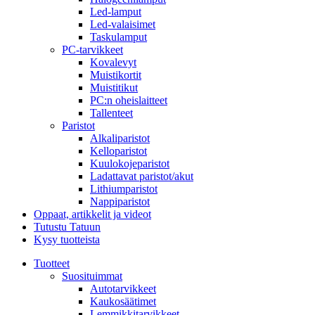
Led-lamput
Led-valaisimet
Taskulamput
PC-tarvikkeet
Kovalevyt
Muistikortit
Muistitikut
PC:n oheislaitteet
Tallenteet
Paristot
Alkaliparistot
Kelloparistot
Kuulokojeparistot
Ladattavat paristot/akut
Lithiumparistot
Nappiparistot
Oppaat, artikkelit ja videot
Tutustu Tatuun
Kysy tuotteista
Tuotteet
Suosituimmat
Autotarvikkeet
Kaukosäätimet
Lemmikkitarvikkeet