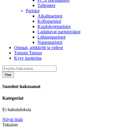
PC:n oheislaitteet
Tallenteet
Paristot
Alkaliparistot
Kelloparistot
Kuulokojeparistot
Ladattavat paristot/akut
Lithiumparistot
Nappiparistot
Oppaat, artikkelit ja videot
Tutustu Tatuun
Kysy tuotteista
Hae
Suositut hakusanat
Kategoriat
Ei hakutuloksia
Näytä lisää
Takaisin