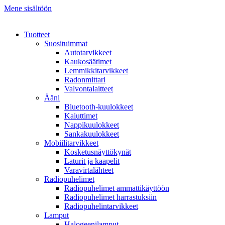
Mene sisältöön
Tuotteet
Suosituimmat
Autotarvikkeet
Kaukosäätimet
Lemmikkitarvikkeet
Radonmittari
Valvontalaitteet
Ääni
Bluetooth-kuulokkeet
Kaiuttimet
Nappikuulokkeet
Sankakuulokkeet
Mobiilitarvikkeet
Kosketusnäyttökynät
Laturit ja kaapelit
Varavirtalähteet
Radiopuhelimet
Radiopuhelimet ammattikäyttöön
Radiopuhelimet harrastuksiin
Radiopuhelintarvikkeet
Lamput
Halogeenilamput