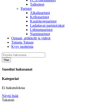
PC:n oheislaitteet
Tallenteet
Paristot
Alkaliparistot
Kelloparistot
Kuulokojeparistot
Ladattavat paristot/akut
Lithiumparistot
Nappiparistot
Oppaat, artikkelit ja videot
Tutustu Tatuun
Kysy tuotteista
Hae
Suositut hakusanat
Kategoriat
Ei hakutuloksia
Näytä lisää
Takaisin