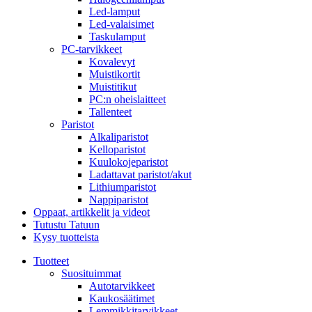
Led-lamput
Led-valaisimet
Taskulamput
PC-tarvikkeet
Kovalevyt
Muistikortit
Muistitikut
PC:n oheislaitteet
Tallenteet
Paristot
Alkaliparistot
Kelloparistot
Kuulokojeparistot
Ladattavat paristot/akut
Lithiumparistot
Nappiparistot
Oppaat, artikkelit ja videot
Tutustu Tatuun
Kysy tuotteista
Tuotteet
Suosituimmat
Autotarvikkeet
Kaukosäätimet
Lemmikkitarvikkeet