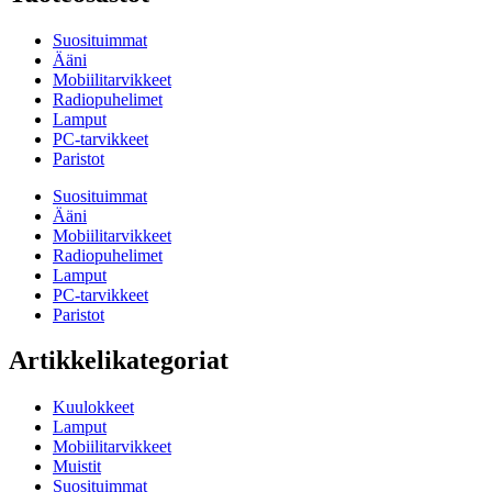
Suosituimmat
Ääni
Mobiilitarvikkeet
Radiopuhelimet
Lamput
PC-tarvikkeet
Paristot
Suosituimmat
Ääni
Mobiilitarvikkeet
Radiopuhelimet
Lamput
PC-tarvikkeet
Paristot
Artikkelikategoriat
Kuulokkeet
Lamput
Mobiilitarvikkeet
Muistit
Suosituimmat