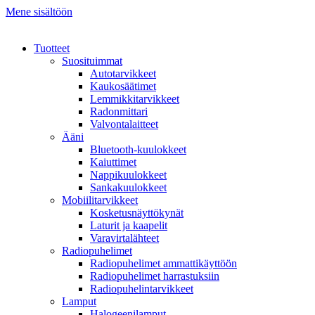
Mene sisältöön
Tuotteet
Suosituimmat
Autotarvikkeet
Kaukosäätimet
Lemmikkitarvikkeet
Radonmittari
Valvontalaitteet
Ääni
Bluetooth-kuulokkeet
Kaiuttimet
Nappikuulokkeet
Sankakuulokkeet
Mobiilitarvikkeet
Kosketusnäyttökynät
Laturit ja kaapelit
Varavirtalähteet
Radiopuhelimet
Radiopuhelimet ammattikäyttöön
Radiopuhelimet harrastuksiin
Radiopuhelintarvikkeet
Lamput
Halogeenilamput