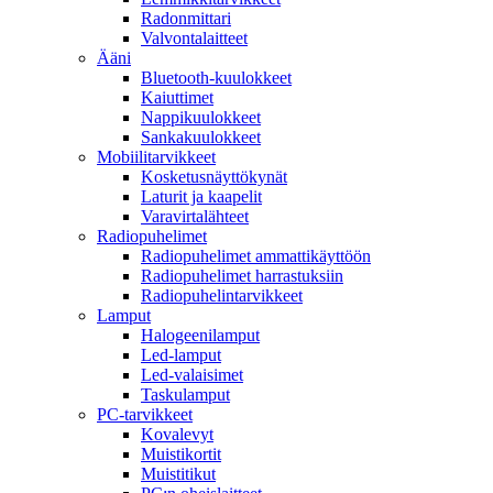
Radonmittari
Valvontalaitteet
Ääni
Bluetooth-kuulokkeet
Kaiuttimet
Nappikuulokkeet
Sankakuulokkeet
Mobiilitarvikkeet
Kosketusnäyttökynät
Laturit ja kaapelit
Varavirtalähteet
Radiopuhelimet
Radiopuhelimet ammattikäyttöön
Radiopuhelimet harrastuksiin
Radiopuhelintarvikkeet
Lamput
Halogeenilamput
Led-lamput
Led-valaisimet
Taskulamput
PC-tarvikkeet
Kovalevyt
Muistikortit
Muistitikut