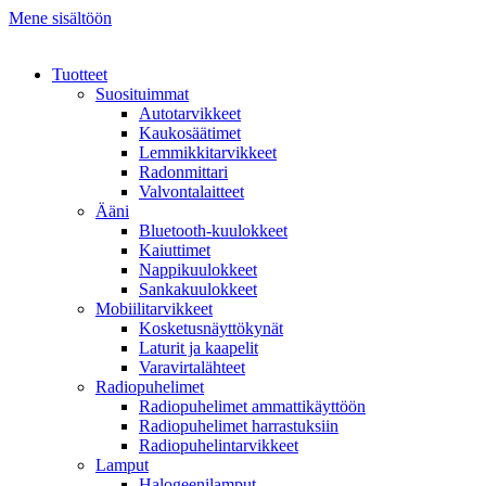
Mene sisältöön
Tuotteet
Suosituimmat
Autotarvikkeet
Kaukosäätimet
Lemmikkitarvikkeet
Radonmittari
Valvontalaitteet
Ääni
Bluetooth-kuulokkeet
Kaiuttimet
Nappikuulokkeet
Sankakuulokkeet
Mobiilitarvikkeet
Kosketusnäyttökynät
Laturit ja kaapelit
Varavirtalähteet
Radiopuhelimet
Radiopuhelimet ammattikäyttöön
Radiopuhelimet harrastuksiin
Radiopuhelintarvikkeet
Lamput
Halogeenilamput