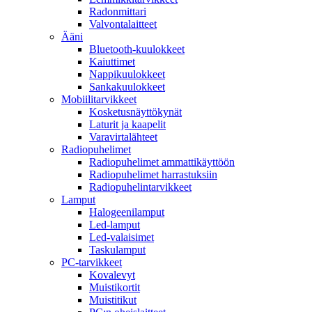
Radonmittari
Valvontalaitteet
Ääni
Bluetooth-kuulokkeet
Kaiuttimet
Nappikuulokkeet
Sankakuulokkeet
Mobiilitarvikkeet
Kosketusnäyttökynät
Laturit ja kaapelit
Varavirtalähteet
Radiopuhelimet
Radiopuhelimet ammattikäyttöön
Radiopuhelimet harrastuksiin
Radiopuhelintarvikkeet
Lamput
Halogeenilamput
Led-lamput
Led-valaisimet
Taskulamput
PC-tarvikkeet
Kovalevyt
Muistikortit
Muistitikut