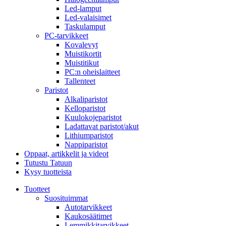
Led-lamput
Led-valaisimet
Taskulamput
PC-tarvikkeet
Kovalevyt
Muistikortit
Muistitikut
PC:n oheislaitteet
Tallenteet
Paristot
Alkaliparistot
Kelloparistot
Kuulokojeparistot
Ladattavat paristot/akut
Lithiumparistot
Nappiparistot
Oppaat, artikkelit ja videot
Tutustu Tatuun
Kysy tuotteista
Tuotteet
Suosituimmat
Autotarvikkeet
Kaukosäätimet
Lemmikkitarvikkeet