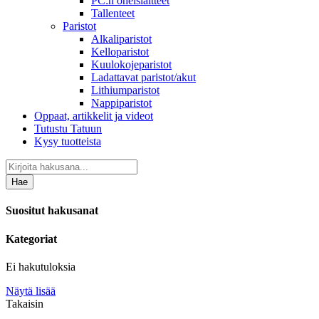
PC:n oheislaitteet
Tallenteet
Paristot
Alkaliparistot
Kelloparistot
Kuulokojeparistot
Ladattavat paristot/akut
Lithiumparistot
Nappiparistot
Oppaat, artikkelit ja videot
Tutustu Tatuun
Kysy tuotteista
Hae
Suositut hakusanat
Kategoriat
Ei hakutuloksia
Näytä lisää
Takaisin