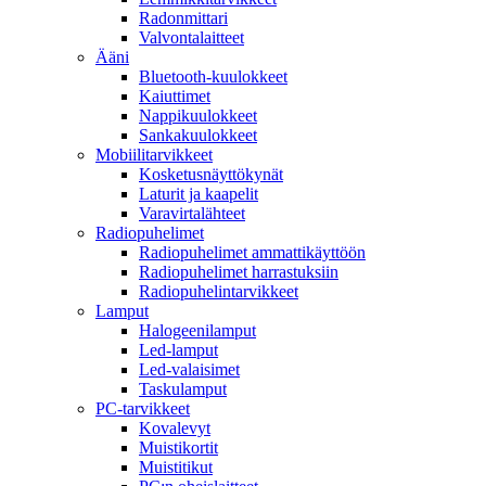
Radonmittari
Valvontalaitteet
Ääni
Bluetooth-kuulokkeet
Kaiuttimet
Nappikuulokkeet
Sankakuulokkeet
Mobiilitarvikkeet
Kosketusnäyttökynät
Laturit ja kaapelit
Varavirtalähteet
Radiopuhelimet
Radiopuhelimet ammattikäyttöön
Radiopuhelimet harrastuksiin
Radiopuhelintarvikkeet
Lamput
Halogeenilamput
Led-lamput
Led-valaisimet
Taskulamput
PC-tarvikkeet
Kovalevyt
Muistikortit
Muistitikut