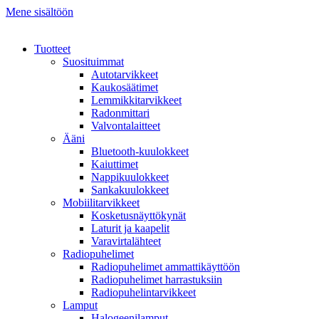
Mene sisältöön
Tuotteet
Suosituimmat
Autotarvikkeet
Kaukosäätimet
Lemmikkitarvikkeet
Radonmittari
Valvontalaitteet
Ääni
Bluetooth-kuulokkeet
Kaiuttimet
Nappikuulokkeet
Sankakuulokkeet
Mobiilitarvikkeet
Kosketusnäyttökynät
Laturit ja kaapelit
Varavirtalähteet
Radiopuhelimet
Radiopuhelimet ammattikäyttöön
Radiopuhelimet harrastuksiin
Radiopuhelintarvikkeet
Lamput
Halogeenilamput