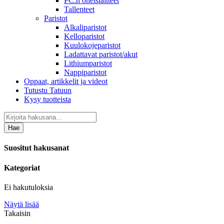
PC:n oheislaitteet
Tallenteet
Paristot
Alkaliparistot
Kelloparistot
Kuulokojeparistot
Ladattavat paristot/akut
Lithiumparistot
Nappiparistot
Oppaat, artikkelit ja videot
Tutustu Tatuun
Kysy tuotteista
Hae
Suositut hakusanat
Kategoriat
Ei hakutuloksia
Näytä lisää
Takaisin