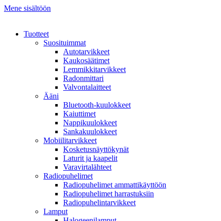
Mene sisältöön
Tuotteet
Suosituimmat
Autotarvikkeet
Kaukosäätimet
Lemmikkitarvikkeet
Radonmittari
Valvontalaitteet
Ääni
Bluetooth-kuulokkeet
Kaiuttimet
Nappikuulokkeet
Sankakuulokkeet
Mobiilitarvikkeet
Kosketusnäyttökynät
Laturit ja kaapelit
Varavirtalähteet
Radiopuhelimet
Radiopuhelimet ammattikäyttöön
Radiopuhelimet harrastuksiin
Radiopuhelintarvikkeet
Lamput
Halogeenilamput