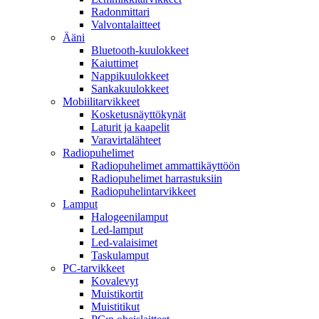
Radonmittari
Valvontalaitteet
Ääni
Bluetooth-kuulokkeet
Kaiuttimet
Nappikuulokkeet
Sankakuulokkeet
Mobiilitarvikkeet
Kosketusnäyttökynät
Laturit ja kaapelit
Varavirtalähteet
Radiopuhelimet
Radiopuhelimet ammattikäyttöön
Radiopuhelimet harrastuksiin
Radiopuhelintarvikkeet
Lamput
Halogeenilamput
Led-lamput
Led-valaisimet
Taskulamput
PC-tarvikkeet
Kovalevyt
Muistikortit
Muistitikut