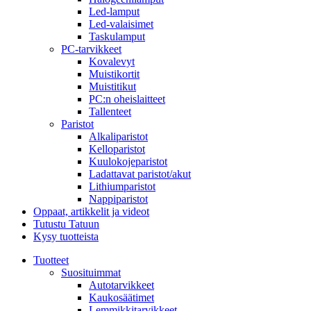
Led-lamput
Led-valaisimet
Taskulamput
PC-tarvikkeet
Kovalevyt
Muistikortit
Muistitikut
PC:n oheislaitteet
Tallenteet
Paristot
Alkaliparistot
Kelloparistot
Kuulokojeparistot
Ladattavat paristot/akut
Lithiumparistot
Nappiparistot
Oppaat, artikkelit ja videot
Tutustu Tatuun
Kysy tuotteista
Tuotteet
Suosituimmat
Autotarvikkeet
Kaukosäätimet
Lemmikkitarvikkeet