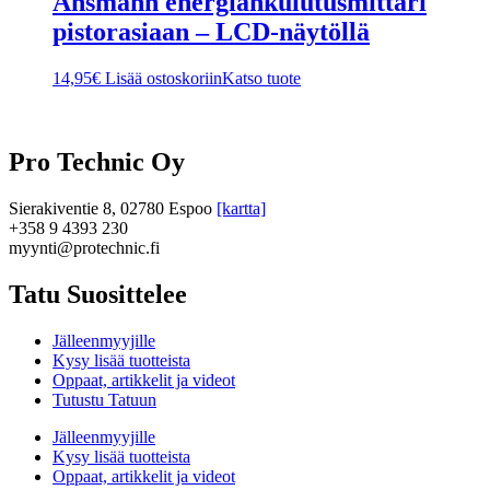
Ansmann energiankulutusmittari
pistorasiaan – LCD‑näytöllä
14,95
€
Lisää ostoskoriin
Katso tuote
Pro Technic Oy
Sierakiventie 8, 02780 Espoo
[kartta]
+358 9 4393 230
myynti@protechnic.fi
Tatu Suosittelee
Jälleenmyyjille
Kysy lisää tuotteista
Oppaat, artikkelit ja videot
Tutustu Tatuun
Jälleenmyyjille
Kysy lisää tuotteista
Oppaat, artikkelit ja videot