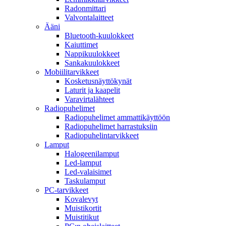
Radonmittari
Valvontalaitteet
Ääni
Bluetooth-kuulokkeet
Kaiuttimet
Nappikuulokkeet
Sankakuulokkeet
Mobiilitarvikkeet
Kosketusnäyttökynät
Laturit ja kaapelit
Varavirtalähteet
Radiopuhelimet
Radiopuhelimet ammattikäyttöön
Radiopuhelimet harrastuksiin
Radiopuhelintarvikkeet
Lamput
Halogeenilamput
Led-lamput
Led-valaisimet
Taskulamput
PC-tarvikkeet
Kovalevyt
Muistikortit
Muistitikut