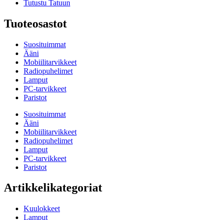
Tutustu Tatuun
Tuoteosastot
Suosituimmat
Ääni
Mobiilitarvikkeet
Radiopuhelimet
Lamput
PC-tarvikkeet
Paristot
Suosituimmat
Ääni
Mobiilitarvikkeet
Radiopuhelimet
Lamput
PC-tarvikkeet
Paristot
Artikkelikategoriat
Kuulokkeet
Lamput