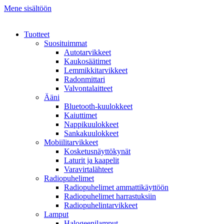
Mene sisältöön
Tuotteet
Suosituimmat
Autotarvikkeet
Kaukosäätimet
Lemmikkitarvikkeet
Radonmittari
Valvontalaitteet
Ääni
Bluetooth-kuulokkeet
Kaiuttimet
Nappikuulokkeet
Sankakuulokkeet
Mobiilitarvikkeet
Kosketusnäyttökynät
Laturit ja kaapelit
Varavirtalähteet
Radiopuhelimet
Radiopuhelimet ammattikäyttöön
Radiopuhelimet harrastuksiin
Radiopuhelintarvikkeet
Lamput
Halogeenilamput