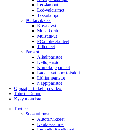
Led-lamput
Led-valaisimet
Taskulamput
PC-tarvikkeet
Kovalevyt
Muistikortit
Muistitikut
PC:n oheislaitteet
Tallenteet
Paristot
Alkaliparistot
Kelloparistot
Kuulokojeparistot
Ladattavat paristot/akut
Lithiumparistot
Nappiparistot
Oppaat, artikkelit ja videot
Tutustu Tatuun
Kysy tuotteista
Tuotteet
Suosituimmat
Autotarvikkeet
Kaukosäätimet
Lemmikkitarvikkeet