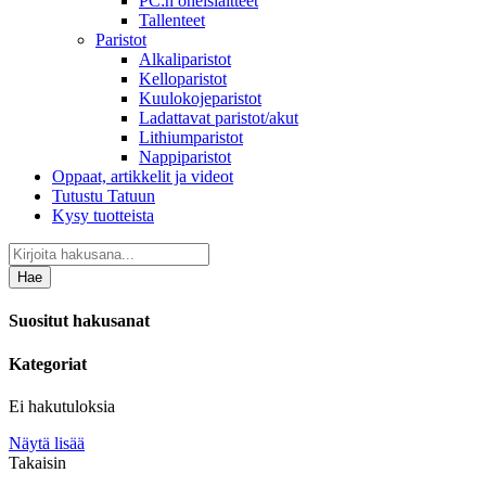
PC:n oheislaitteet
Tallenteet
Paristot
Alkaliparistot
Kelloparistot
Kuulokojeparistot
Ladattavat paristot/akut
Lithiumparistot
Nappiparistot
Oppaat, artikkelit ja videot
Tutustu Tatuun
Kysy tuotteista
Hae
Suositut hakusanat
Kategoriat
Ei hakutuloksia
Näytä lisää
Takaisin