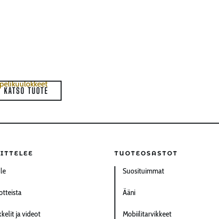
pelikuulokkeet
KATSO TUOTE
ITTELEE
TUOTEOSASTOT
lle
Suosituimmat
otteista
Ääni
kelit ja videot
Mobiilitarvikkeet