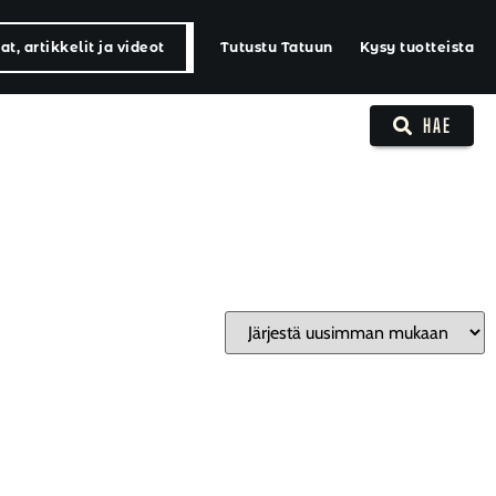
t, artikkelit ja videot
Tutustu Tatuun
Kysy tuotteista
HAE