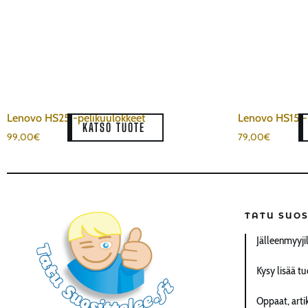
Lenovo HS25 -pelikuulokkeet
Lenovo HS15 -
KATSO TUOTE
99,00
€
79,00
€
TATU SUOS
Jälleenmyyji
Kysy lisää tu
Oppaat, artik