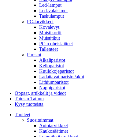
Led-lamput
Led-valaisimet
Taskulamput
PC-tarvikkeet
Kovalevyt
Muistikortit
Muistitikut
PC:n oheislaitteet
Tallenteet
Paristot
Alkaliparistot
Kelloparistot
Kuulokojeparistot
Ladattavat paristot/akut
Lithiumparistot
Nappiparistot
Oppaat, artikkelit ja videot
Tutustu Tatuun
Kysy tuotteista
Tuotteet
Suosituimmat
Autotarvikkeet
Kaukosäätimet
Lemmikkitarvikkeet