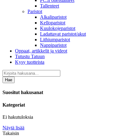
PC:n oheislaitteet
Tallenteet
Paristot
Alkaliparistot
Kelloparistot
Kuulokojeparistot
Ladattavat paristot/akut
Lithiumparistot
Nappiparistot
Oppaat, artikkelit ja videot
Tutustu Tatuun
Kysy tuotteista
Hae
Suositut hakusanat
Kategoriat
Ei hakutuloksia
Näytä lisää
Takaisin