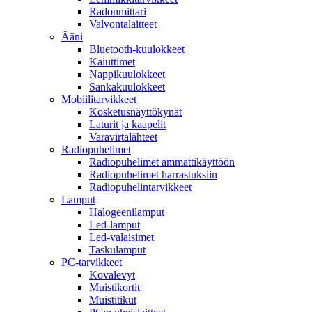
Radonmittari
Valvontalaitteet
Ääni
Bluetooth-kuulokkeet
Kaiuttimet
Nappikuulokkeet
Sankakuulokkeet
Mobiilitarvikkeet
Kosketusnäyttökynät
Laturit ja kaapelit
Varavirtalähteet
Radiopuhelimet
Radiopuhelimet ammattikäyttöön
Radiopuhelimet harrastuksiin
Radiopuhelintarvikkeet
Lamput
Halogeenilamput
Led-lamput
Led-valaisimet
Taskulamput
PC-tarvikkeet
Kovalevyt
Muistikortit
Muistitikut