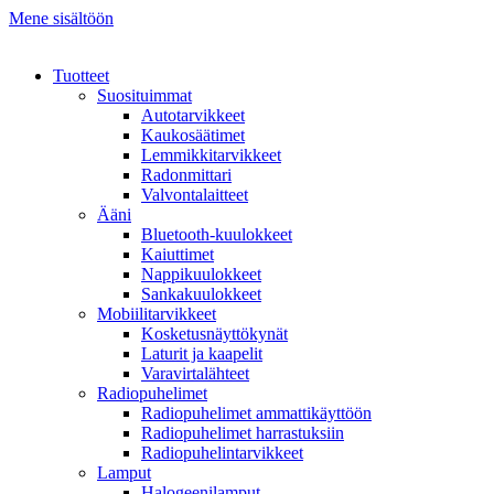
Mene sisältöön
Tuotteet
Suosituimmat
Autotarvikkeet
Kaukosäätimet
Lemmikkitarvikkeet
Radonmittari
Valvontalaitteet
Ääni
Bluetooth-kuulokkeet
Kaiuttimet
Nappikuulokkeet
Sankakuulokkeet
Mobiilitarvikkeet
Kosketusnäyttökynät
Laturit ja kaapelit
Varavirtalähteet
Radiopuhelimet
Radiopuhelimet ammattikäyttöön
Radiopuhelimet harrastuksiin
Radiopuhelintarvikkeet
Lamput
Halogeenilamput