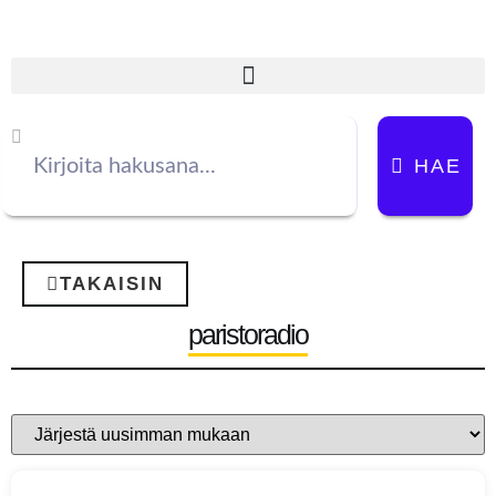
HAE
TAKAISIN
paristoradio