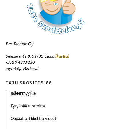
Pro Technic Oy
Sierakiventie 8, 02780 Espoo
[kartta]
+358 9 4393 230
myynti@protechnic.fi
TATU SUOSITTELEE
Jälleenmyyjille
Kysy lisää tuotteista
Oppaat, artikkelit ja videot