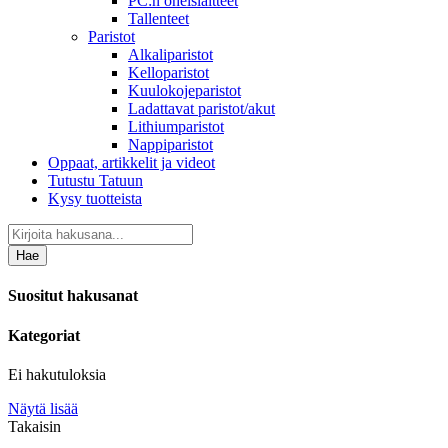
PC:n oheislaitteet
Tallenteet
Paristot
Alkaliparistot
Kelloparistot
Kuulokojeparistot
Ladattavat paristot/akut
Lithiumparistot
Nappiparistot
Oppaat, artikkelit ja videot
Tutustu Tatuun
Kysy tuotteista
Hae
Suositut hakusanat
Kategoriat
Ei hakutuloksia
Näytä lisää
Takaisin