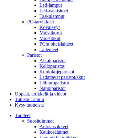
Led-lamput
Led-valaisimet
Taskulamput
PC-tarvikkeet
Kovalevyt
Muistikortit
Muistitikut
PC:n oheislaitteet
Tallenteet
Paristot
Alkaliparistot
Kelloparistot
Kuulokojeparistot
Ladattavat paristot/akut
Lithiumparistot
Nappiparistot
Oppaat, artikkelit ja videot
Tutustu Tatuun
Kysy tuotteista
Tuotteet
Suosituimmat
Autotarvikkeet
Kaukosäätimet
Lemmikkitarvikkeet