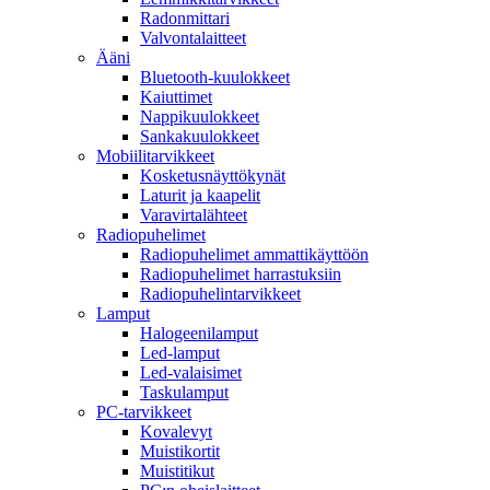
Radonmittari
Valvontalaitteet
Ääni
Bluetooth-kuulokkeet
Kaiuttimet
Nappikuulokkeet
Sankakuulokkeet
Mobiilitarvikkeet
Kosketusnäyttökynät
Laturit ja kaapelit
Varavirtalähteet
Radiopuhelimet
Radiopuhelimet ammattikäyttöön
Radiopuhelimet harrastuksiin
Radiopuhelintarvikkeet
Lamput
Halogeenilamput
Led-lamput
Led-valaisimet
Taskulamput
PC-tarvikkeet
Kovalevyt
Muistikortit
Muistitikut