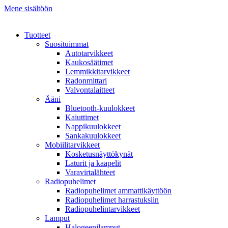
Mene sisältöön
Tuotteet
Suosituimmat
Autotarvikkeet
Kaukosäätimet
Lemmikkitarvikkeet
Radonmittari
Valvontalaitteet
Ääni
Bluetooth-kuulokkeet
Kaiuttimet
Nappikuulokkeet
Sankakuulokkeet
Mobiilitarvikkeet
Kosketusnäyttökynät
Laturit ja kaapelit
Varavirtalähteet
Radiopuhelimet
Radiopuhelimet ammattikäyttöön
Radiopuhelimet harrastuksiin
Radiopuhelintarvikkeet
Lamput
Halogeenilamput