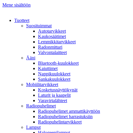
Mene sisältöön
Tuotteet
Suosituimmat
Autotarvikkeet
Kaukosäätimet
Lemmikkitarvikkeet
Radonmittari
Valvontalaitteet
Ääni
Bluetooth-kuulokkeet
Kaiuttimet
Nappikuulokkeet
Sankakuulokkeet
Mobiilitarvikkeet
Kosketusnäyttökynät
Laturit ja kaapelit
Varavirtalähteet
Radiopuhelimet
Radiopuhelimet ammattikäyttöön
Radiopuhelimet harrastuksiin
Radiopuhelintarvikkeet
Lamput
Halogeenilamput