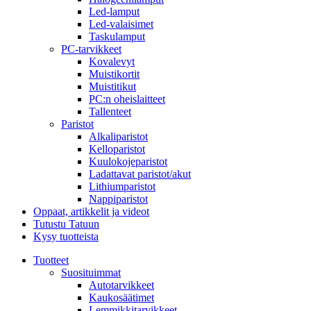
Led-lamput
Led-valaisimet
Taskulamput
PC-tarvikkeet
Kovalevyt
Muistikortit
Muistitikut
PC:n oheislaitteet
Tallenteet
Paristot
Alkaliparistot
Kelloparistot
Kuulokojeparistot
Ladattavat paristot/akut
Lithiumparistot
Nappiparistot
Oppaat, artikkelit ja videot
Tutustu Tatuun
Kysy tuotteista
Tuotteet
Suosituimmat
Autotarvikkeet
Kaukosäätimet
Lemmikkitarvikkeet