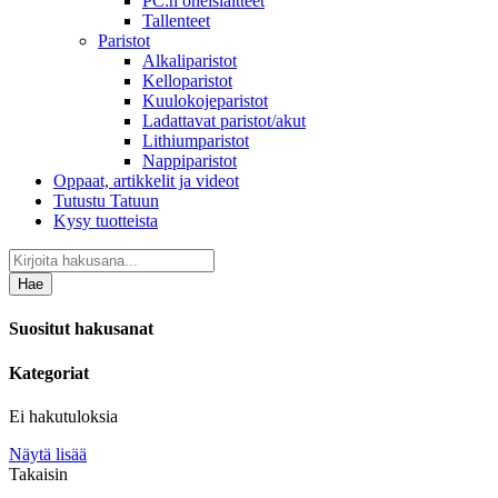
PC:n oheislaitteet
Tallenteet
Paristot
Alkaliparistot
Kelloparistot
Kuulokojeparistot
Ladattavat paristot/akut
Lithiumparistot
Nappiparistot
Oppaat, artikkelit ja videot
Tutustu Tatuun
Kysy tuotteista
Hae
Suositut hakusanat
Kategoriat
Ei hakutuloksia
Näytä lisää
Takaisin