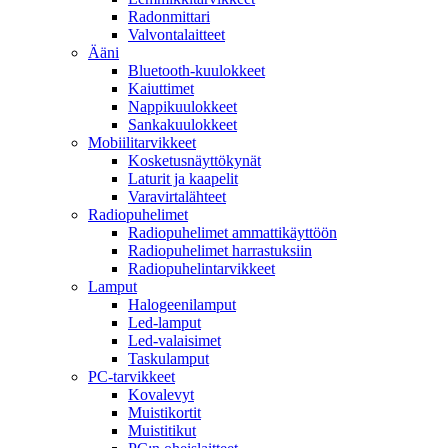
Radonmittari
Valvontalaitteet
Ääni
Bluetooth-kuulokkeet
Kaiuttimet
Nappikuulokkeet
Sankakuulokkeet
Mobiilitarvikkeet
Kosketusnäyttökynät
Laturit ja kaapelit
Varavirtalähteet
Radiopuhelimet
Radiopuhelimet ammattikäyttöön
Radiopuhelimet harrastuksiin
Radiopuhelintarvikkeet
Lamput
Halogeenilamput
Led-lamput
Led-valaisimet
Taskulamput
PC-tarvikkeet
Kovalevyt
Muistikortit
Muistitikut