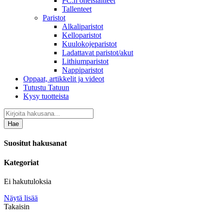
PC:n oheislaitteet
Tallenteet
Paristot
Alkaliparistot
Kelloparistot
Kuulokojeparistot
Ladattavat paristot/akut
Lithiumparistot
Nappiparistot
Oppaat, artikkelit ja videot
Tutustu Tatuun
Kysy tuotteista
Hae
Suositut hakusanat
Kategoriat
Ei hakutuloksia
Näytä lisää
Takaisin