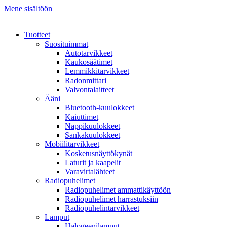
Mene sisältöön
Tuotteet
Suosituimmat
Autotarvikkeet
Kaukosäätimet
Lemmikkitarvikkeet
Radonmittari
Valvontalaitteet
Ääni
Bluetooth-kuulokkeet
Kaiuttimet
Nappikuulokkeet
Sankakuulokkeet
Mobiilitarvikkeet
Kosketusnäyttökynät
Laturit ja kaapelit
Varavirtalähteet
Radiopuhelimet
Radiopuhelimet ammattikäyttöön
Radiopuhelimet harrastuksiin
Radiopuhelintarvikkeet
Lamput
Halogeenilamput