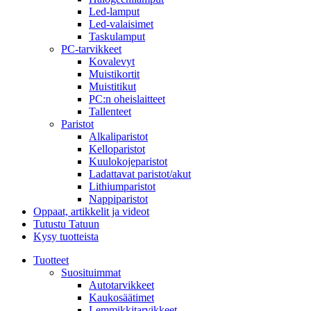
Led-lamput
Led-valaisimet
Taskulamput
PC-tarvikkeet
Kovalevyt
Muistikortit
Muistitikut
PC:n oheislaitteet
Tallenteet
Paristot
Alkaliparistot
Kelloparistot
Kuulokojeparistot
Ladattavat paristot/akut
Lithiumparistot
Nappiparistot
Oppaat, artikkelit ja videot
Tutustu Tatuun
Kysy tuotteista
Tuotteet
Suosituimmat
Autotarvikkeet
Kaukosäätimet
Lemmikkitarvikkeet