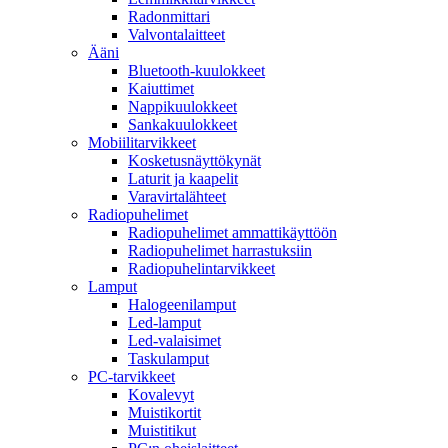
Radonmittari
Valvontalaitteet
Ääni
Bluetooth-kuulokkeet
Kaiuttimet
Nappikuulokkeet
Sankakuulokkeet
Mobiilitarvikkeet
Kosketusnäyttökynät
Laturit ja kaapelit
Varavirtalähteet
Radiopuhelimet
Radiopuhelimet ammattikäyttöön
Radiopuhelimet harrastuksiin
Radiopuhelintarvikkeet
Lamput
Halogeenilamput
Led-lamput
Led-valaisimet
Taskulamput
PC-tarvikkeet
Kovalevyt
Muistikortit
Muistitikut