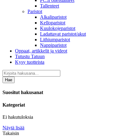
PC:n oheislaitteet
Tallenteet
Paristot
Alkaliparistot
Kelloparistot
Kuulokojeparistot
Ladattavat paristot/akut
Lithiumparistot
Nappiparistot
Oppaat, artikkelit ja videot
Tutustu Tatuun
Kysy tuotteista
Hae
Suositut hakusanat
Kategoriat
Ei hakutuloksia
Näytä lisää
Takaisin