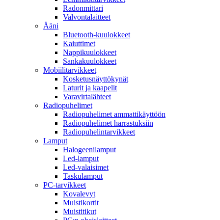
Radonmittari
Valvontalaitteet
Ääni
Bluetooth-kuulokkeet
Kaiuttimet
Nappikuulokkeet
Sankakuulokkeet
Mobiilitarvikkeet
Kosketusnäyttökynät
Laturit ja kaapelit
Varavirtalähteet
Radiopuhelimet
Radiopuhelimet ammattikäyttöön
Radiopuhelimet harrastuksiin
Radiopuhelintarvikkeet
Lamput
Halogeenilamput
Led-lamput
Led-valaisimet
Taskulamput
PC-tarvikkeet
Kovalevyt
Muistikortit
Muistitikut