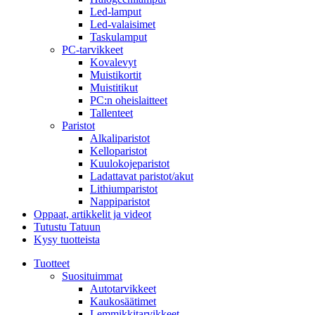
Led-lamput
Led-valaisimet
Taskulamput
PC-tarvikkeet
Kovalevyt
Muistikortit
Muistitikut
PC:n oheislaitteet
Tallenteet
Paristot
Alkaliparistot
Kelloparistot
Kuulokojeparistot
Ladattavat paristot/akut
Lithiumparistot
Nappiparistot
Oppaat, artikkelit ja videot
Tutustu Tatuun
Kysy tuotteista
Tuotteet
Suosituimmat
Autotarvikkeet
Kaukosäätimet
Lemmikkitarvikkeet