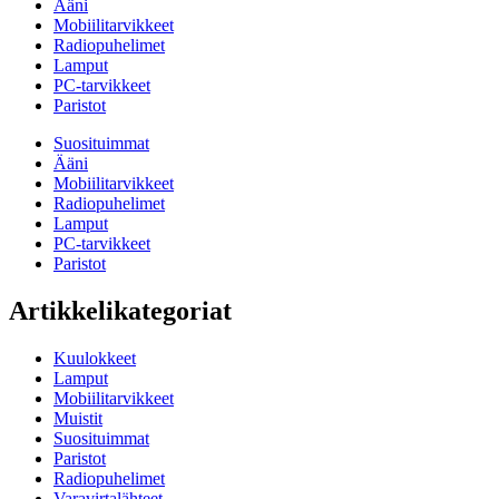
Ääni
Mobiilitarvikkeet
Radiopuhelimet
Lamput
PC-tarvikkeet
Paristot
Suosituimmat
Ääni
Mobiilitarvikkeet
Radiopuhelimet
Lamput
PC-tarvikkeet
Paristot
Artikkelikategoriat
Kuulokkeet
Lamput
Mobiilitarvikkeet
Muistit
Suosituimmat
Paristot
Radiopuhelimet
Varavirtalähteet