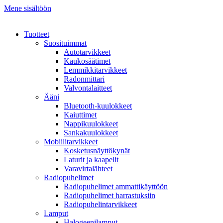
Mene sisältöön
Tuotteet
Suosituimmat
Autotarvikkeet
Kaukosäätimet
Lemmikkitarvikkeet
Radonmittari
Valvontalaitteet
Ääni
Bluetooth-kuulokkeet
Kaiuttimet
Nappikuulokkeet
Sankakuulokkeet
Mobiilitarvikkeet
Kosketusnäyttökynät
Laturit ja kaapelit
Varavirtalähteet
Radiopuhelimet
Radiopuhelimet ammattikäyttöön
Radiopuhelimet harrastuksiin
Radiopuhelintarvikkeet
Lamput
Halogeenilamput