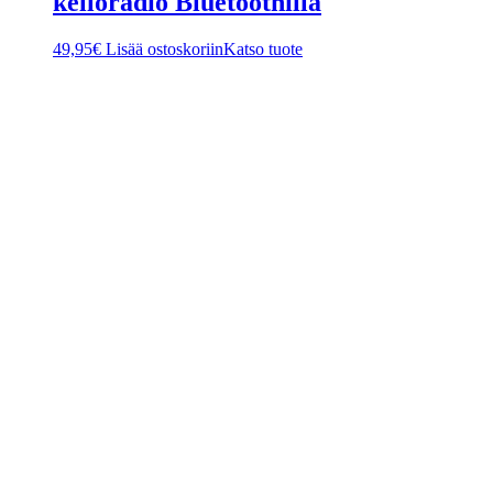
kelloradio Bluetoothilla
49,95
€
Lisää ostoskoriin
Katso tuote