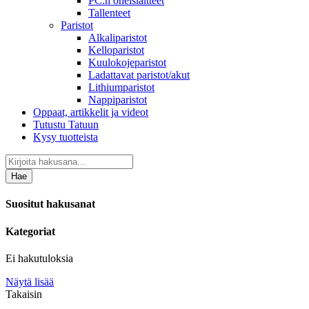
PC:n oheislaitteet
Tallenteet
Paristot
Alkaliparistot
Kelloparistot
Kuulokojeparistot
Ladattavat paristot/akut
Lithiumparistot
Nappiparistot
Oppaat, artikkelit ja videot
Tutustu Tatuun
Kysy tuotteista
Hae
Suositut hakusanat
Kategoriat
Ei hakutuloksia
Näytä lisää
Takaisin