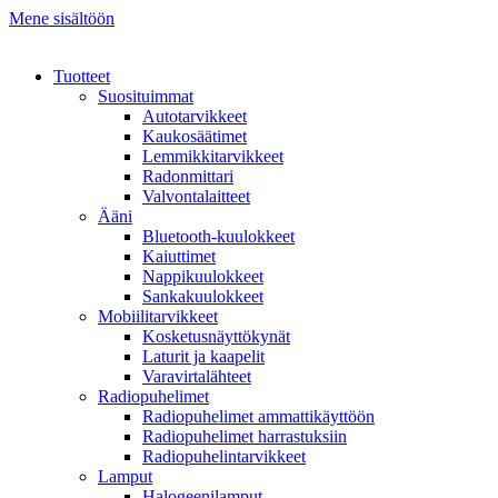
Mene sisältöön
Tuotteet
Suosituimmat
Autotarvikkeet
Kaukosäätimet
Lemmikkitarvikkeet
Radonmittari
Valvontalaitteet
Ääni
Bluetooth-kuulokkeet
Kaiuttimet
Nappikuulokkeet
Sankakuulokkeet
Mobiilitarvikkeet
Kosketusnäyttökynät
Laturit ja kaapelit
Varavirtalähteet
Radiopuhelimet
Radiopuhelimet ammattikäyttöön
Radiopuhelimet harrastuksiin
Radiopuhelintarvikkeet
Lamput
Halogeenilamput