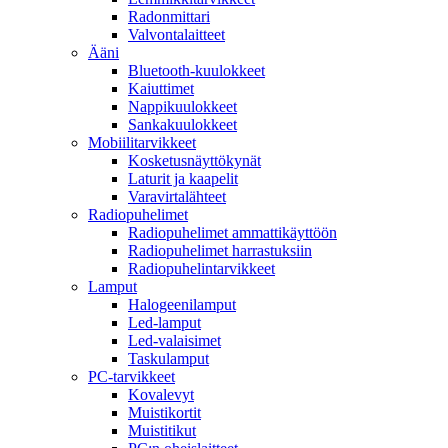
Radonmittari
Valvontalaitteet
Ääni
Bluetooth-kuulokkeet
Kaiuttimet
Nappikuulokkeet
Sankakuulokkeet
Mobiilitarvikkeet
Kosketusnäyttökynät
Laturit ja kaapelit
Varavirtalähteet
Radiopuhelimet
Radiopuhelimet ammattikäyttöön
Radiopuhelimet harrastuksiin
Radiopuhelintarvikkeet
Lamput
Halogeenilamput
Led-lamput
Led-valaisimet
Taskulamput
PC-tarvikkeet
Kovalevyt
Muistikortit
Muistitikut