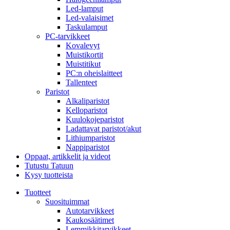
Led-lamput
Led-valaisimet
Taskulamput
PC-tarvikkeet
Kovalevyt
Muistikortit
Muistitikut
PC:n oheislaitteet
Tallenteet
Paristot
Alkaliparistot
Kelloparistot
Kuulokojeparistot
Ladattavat paristot/akut
Lithiumparistot
Nappiparistot
Oppaat, artikkelit ja videot
Tutustu Tatuun
Kysy tuotteista
Tuotteet
Suosituimmat
Autotarvikkeet
Kaukosäätimet
Lemmikkitarvikkeet