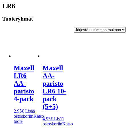
LR6
Tuoteryhmät
Maxell
Maxell
LR6
AA-
AA-
paristo
paristo
LR6 10-
4-pack
pack
(5+5)
2,95
€
Lisää
ostoskoriin
Katso
4,95
€
Lisää
tuote
ostoskoriin
Katso