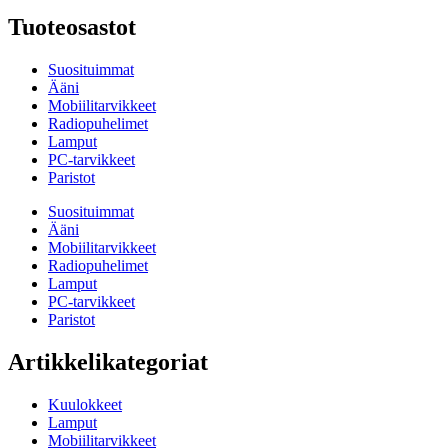
Tuoteosastot
Suosituimmat
Ääni
Mobiilitarvikkeet
Radiopuhelimet
Lamput
PC-tarvikkeet
Paristot
Suosituimmat
Ääni
Mobiilitarvikkeet
Radiopuhelimet
Lamput
PC-tarvikkeet
Paristot
Artikkelikategoriat
Kuulokkeet
Lamput
Mobiilitarvikkeet