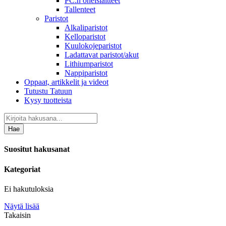
PC:n oheislaitteet
Tallenteet
Paristot
Alkaliparistot
Kelloparistot
Kuulokojeparistot
Ladattavat paristot/akut
Lithiumparistot
Nappiparistot
Oppaat, artikkelit ja videot
Tutustu Tatuun
Kysy tuotteista
Hae
Suositut hakusanat
Kategoriat
Ei hakutuloksia
Näytä lisää
Takaisin