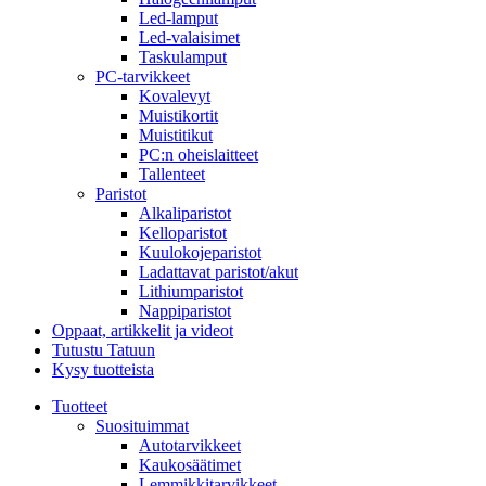
Led-lamput
Led-valaisimet
Taskulamput
PC-tarvikkeet
Kovalevyt
Muistikortit
Muistitikut
PC:n oheislaitteet
Tallenteet
Paristot
Alkaliparistot
Kelloparistot
Kuulokojeparistot
Ladattavat paristot/akut
Lithiumparistot
Nappiparistot
Oppaat, artikkelit ja videot
Tutustu Tatuun
Kysy tuotteista
Tuotteet
Suosituimmat
Autotarvikkeet
Kaukosäätimet
Lemmikkitarvikkeet