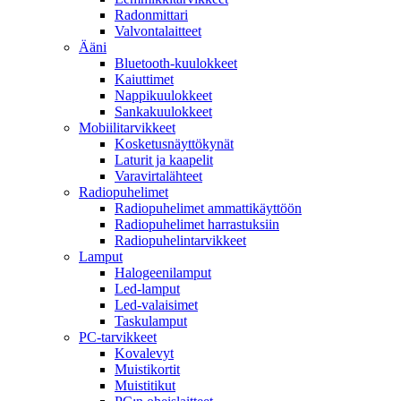
Radonmittari
Valvontalaitteet
Ääni
Bluetooth-kuulokkeet
Kaiuttimet
Nappikuulokkeet
Sankakuulokkeet
Mobiilitarvikkeet
Kosketusnäyttökynät
Laturit ja kaapelit
Varavirtalähteet
Radiopuhelimet
Radiopuhelimet ammattikäyttöön
Radiopuhelimet harrastuksiin
Radiopuhelintarvikkeet
Lamput
Halogeenilamput
Led-lamput
Led-valaisimet
Taskulamput
PC-tarvikkeet
Kovalevyt
Muistikortit
Muistitikut