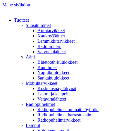
Mene sisältöön
Tuotteet
Suosituimmat
Autotarvikkeet
Kaukosäätimet
Lemmikkitarvikkeet
Radonmittari
Valvontalaitteet
Ääni
Bluetooth-kuulokkeet
Kaiuttimet
Nappikuulokkeet
Sankakuulokkeet
Mobiilitarvikkeet
Kosketusnäyttökynät
Laturit ja kaapelit
Varavirtalähteet
Radiopuhelimet
Radiopuhelimet ammattikäyttöön
Radiopuhelimet harrastuksiin
Radiopuhelintarvikkeet
Lamput
Halogeenilamput