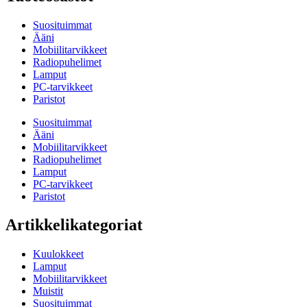
Suosituimmat
Ääni
Mobiilitarvikkeet
Radiopuhelimet
Lamput
PC-tarvikkeet
Paristot
Suosituimmat
Ääni
Mobiilitarvikkeet
Radiopuhelimet
Lamput
PC-tarvikkeet
Paristot
Artikkelikategoriat
Kuulokkeet
Lamput
Mobiilitarvikkeet
Muistit
Suosituimmat