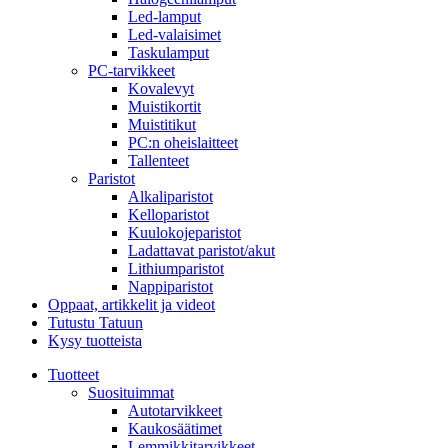
Led-lamput
Led-valaisimet
Taskulamput
PC-tarvikkeet
Kovalevyt
Muistikortit
Muistitikut
PC:n oheislaitteet
Tallenteet
Paristot
Alkaliparistot
Kelloparistot
Kuulokojeparistot
Ladattavat paristot/akut
Lithiumparistot
Nappiparistot
Oppaat, artikkelit ja videot
Tutustu Tatuun
Kysy tuotteista
Tuotteet
Suosituimmat
Autotarvikkeet
Kaukosäätimet
Lemmikkitarvikkeet