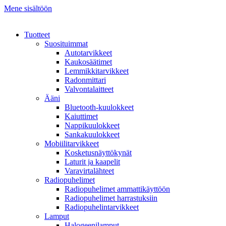
Mene sisältöön
Tuotteet
Suosituimmat
Autotarvikkeet
Kaukosäätimet
Lemmikkitarvikkeet
Radonmittari
Valvontalaitteet
Ääni
Bluetooth-kuulokkeet
Kaiuttimet
Nappikuulokkeet
Sankakuulokkeet
Mobiilitarvikkeet
Kosketusnäyttökynät
Laturit ja kaapelit
Varavirtalähteet
Radiopuhelimet
Radiopuhelimet ammattikäyttöön
Radiopuhelimet harrastuksiin
Radiopuhelintarvikkeet
Lamput
Halogeenilamput