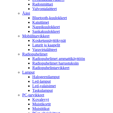
Radonmittari
Valvontalaitteet
Ääni
Bluetooth-kuulokkeet
Kaiuttimet
Nappikuulokkeet
Sankakuulokkeet
Mobiilitarvikkeet
Kosketusnäyttökynät
Laturit ja kaapelit
Varavirtalähteet
Radiopuhelimet
Radiopuhelimet ammattikäyttöön
Radiopuhelimet harrastuksiin
Radiopuhelintarvikkeet
Lamput
Halogeenilamput
Led-lamput
Led-valaisimet
Taskulamput
PC-tarvikkeet
Kovalevyt
Muistikortit
Muistitikut