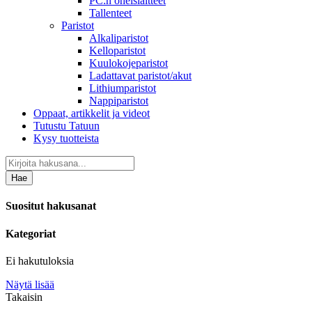
PC:n oheislaitteet
Tallenteet
Paristot
Alkaliparistot
Kelloparistot
Kuulokojeparistot
Ladattavat paristot/akut
Lithiumparistot
Nappiparistot
Oppaat, artikkelit ja videot
Tutustu Tatuun
Kysy tuotteista
Hae
Suositut hakusanat
Kategoriat
Ei hakutuloksia
Näytä lisää
Takaisin