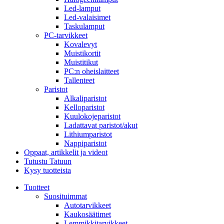
Led-lamput
Led-valaisimet
Taskulamput
PC-tarvikkeet
Kovalevyt
Muistikortit
Muistitikut
PC:n oheislaitteet
Tallenteet
Paristot
Alkaliparistot
Kelloparistot
Kuulokojeparistot
Ladattavat paristot/akut
Lithiumparistot
Nappiparistot
Oppaat, artikkelit ja videot
Tutustu Tatuun
Kysy tuotteista
Tuotteet
Suosituimmat
Autotarvikkeet
Kaukosäätimet
Lemmikkitarvikkeet