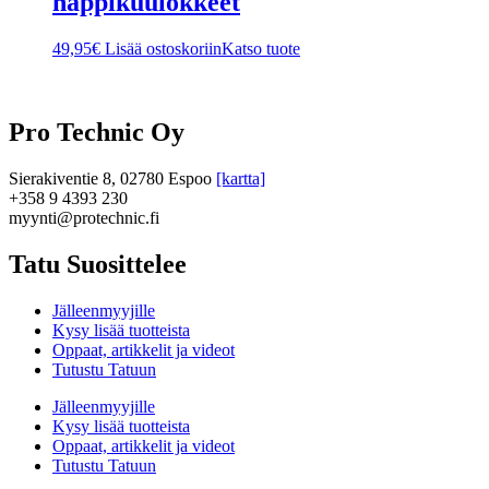
nappikuulokkeet
49,95
€
Lisää ostoskoriin
Katso tuote
Pro Technic Oy
Sierakiventie 8, 02780 Espoo
[kartta]
+358 9 4393 230
myynti@protechnic.fi
Tatu Suosittelee
Jälleenmyyjille
Kysy lisää tuotteista
Oppaat, artikkelit ja videot
Tutustu Tatuun
Jälleenmyyjille
Kysy lisää tuotteista
Oppaat, artikkelit ja videot
Tutustu Tatuun