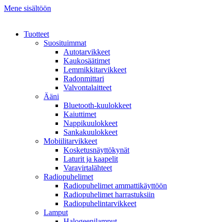
Mene sisältöön
Tuotteet
Suosituimmat
Autotarvikkeet
Kaukosäätimet
Lemmikkitarvikkeet
Radonmittari
Valvontalaitteet
Ääni
Bluetooth-kuulokkeet
Kaiuttimet
Nappikuulokkeet
Sankakuulokkeet
Mobiilitarvikkeet
Kosketusnäyttökynät
Laturit ja kaapelit
Varavirtalähteet
Radiopuhelimet
Radiopuhelimet ammattikäyttöön
Radiopuhelimet harrastuksiin
Radiopuhelintarvikkeet
Lamput
Halogeenilamput