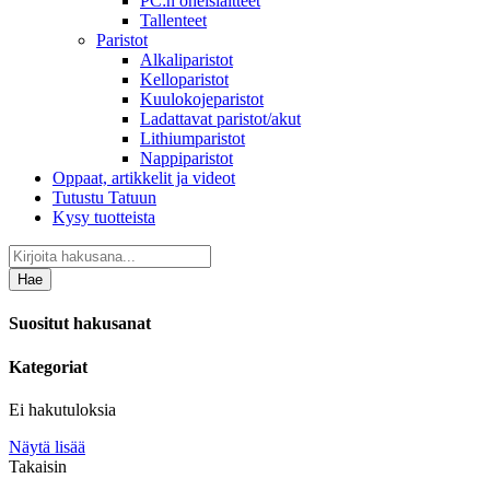
PC:n oheislaitteet
Tallenteet
Paristot
Alkaliparistot
Kelloparistot
Kuulokojeparistot
Ladattavat paristot/akut
Lithiumparistot
Nappiparistot
Oppaat, artikkelit ja videot
Tutustu Tatuun
Kysy tuotteista
Hae
Suositut hakusanat
Kategoriat
Ei hakutuloksia
Näytä lisää
Takaisin