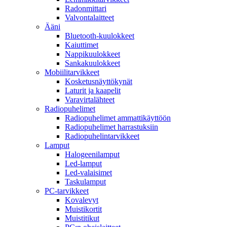
Radonmittari
Valvontalaitteet
Ääni
Bluetooth-kuulokkeet
Kaiuttimet
Nappikuulokkeet
Sankakuulokkeet
Mobiilitarvikkeet
Kosketusnäyttökynät
Laturit ja kaapelit
Varavirtalähteet
Radiopuhelimet
Radiopuhelimet ammattikäyttöön
Radiopuhelimet harrastuksiin
Radiopuhelintarvikkeet
Lamput
Halogeenilamput
Led-lamput
Led-valaisimet
Taskulamput
PC-tarvikkeet
Kovalevyt
Muistikortit
Muistitikut