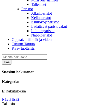
PC:n oheislaitteet
Tallenteet
Paristot
Alkaliparistot
Kelloparistot
Kuulokojeparistot
Ladattavat paristot/akut
Lithiumparistot
Nappiparistot
Oppaat, artikkelit ja videot
Tutustu Tatuun
Kysy tuotteista
Hae
Suositut hakusanat
Kategoriat
Ei hakutuloksia
Näytä lisää
Takaisin