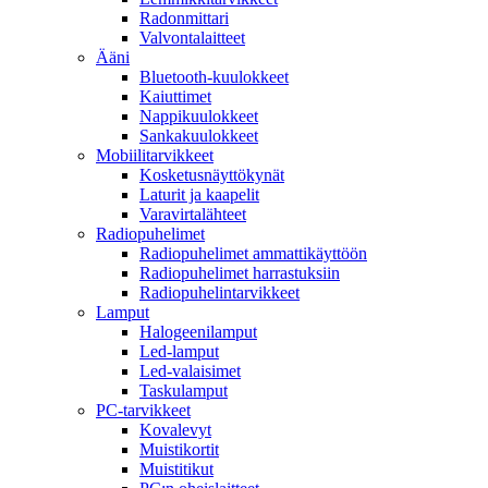
Radonmittari
Valvontalaitteet
Ääni
Bluetooth-kuulokkeet
Kaiuttimet
Nappikuulokkeet
Sankakuulokkeet
Mobiilitarvikkeet
Kosketusnäyttökynät
Laturit ja kaapelit
Varavirtalähteet
Radiopuhelimet
Radiopuhelimet ammattikäyttöön
Radiopuhelimet harrastuksiin
Radiopuhelintarvikkeet
Lamput
Halogeenilamput
Led-lamput
Led-valaisimet
Taskulamput
PC-tarvikkeet
Kovalevyt
Muistikortit
Muistitikut