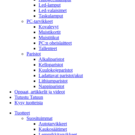
Led-lamput
Led-valaisimet
Taskulamput
PC-tarvikkeet
Kovalevyt
Muistikortit
Muistitikut
PC:n oheislaitteet
Tallenteet
Paristot
Alkaliparistot
Kelloparistot
Kuulokojeparistot
Ladattavat paristot/akut
Lithiumparistot
Nappiparistot
Oppaat, artikkelit ja videot
Tutustu Tatuun
Kysy tuotteista
Tuotteet
Suosituimmat
Autotarvikkeet
Kaukosäätimet
Lemmikkitarvikkeet