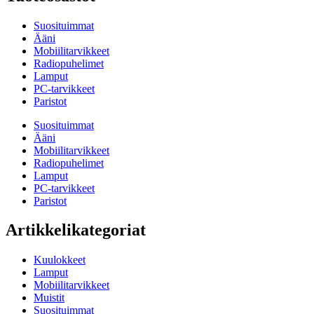
Suosituimmat
Ääni
Mobiilitarvikkeet
Radiopuhelimet
Lamput
PC-tarvikkeet
Paristot
Suosituimmat
Ääni
Mobiilitarvikkeet
Radiopuhelimet
Lamput
PC-tarvikkeet
Paristot
Artikkelikategoriat
Kuulokkeet
Lamput
Mobiilitarvikkeet
Muistit
Suosituimmat