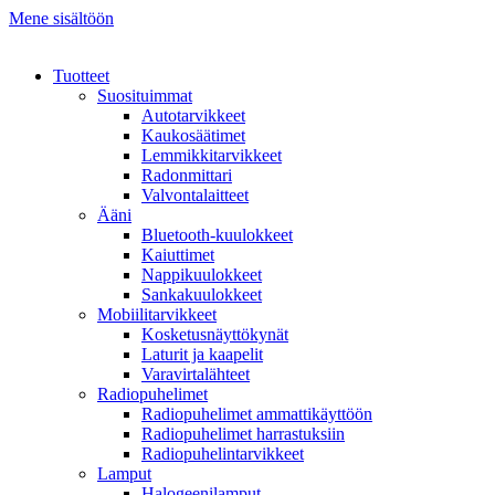
Mene sisältöön
Tuotteet
Suosituimmat
Autotarvikkeet
Kaukosäätimet
Lemmikkitarvikkeet
Radonmittari
Valvontalaitteet
Ääni
Bluetooth-kuulokkeet
Kaiuttimet
Nappikuulokkeet
Sankakuulokkeet
Mobiilitarvikkeet
Kosketusnäyttökynät
Laturit ja kaapelit
Varavirtalähteet
Radiopuhelimet
Radiopuhelimet ammattikäyttöön
Radiopuhelimet harrastuksiin
Radiopuhelintarvikkeet
Lamput
Halogeenilamput