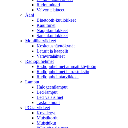
Radonmittari
Valvontalaitteet
Ääni
Bluetooth-kuulokkeet
Kaiuttimet
Nappikuulokkeet
Sankakuulokkeet
Mobiilitarvikkeet
Kosketusnäyttökynät
Laturit ja kaapelit
Varavirtalähteet
Radiopuhelimet
Radiopuhelimet ammattikäyttöön
Radiopuhelimet harrastuksiin
Radiopuhelintarvikkeet
Lamput
Halogeenilamput
Led-lamput
Led-valaisimet
Taskulamput
PC-tarvikkeet
Kovalevyt
Muistikortit
Muistitikut