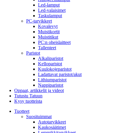
Led-lamput
Led-valaisimet
Taskulamput
PC-tarvikkeet
Kovalevyt
Muistikortit
Muistitikut
PC:n oheislaitteet
Tallenteet
Paristot
Alkaliparistot
Kelloparistot
Kuulokojeparistot
Ladattavat paristot/akut
Lithiumparistot
Nappiparistot
Oppaat, artikkelit ja videot
Tutustu Tatuun
Kysy tuotteista
Tuotteet
Suosituimmat
Autotarvikkeet
Kaukosäätimet
Lemmikkitarvikkeet