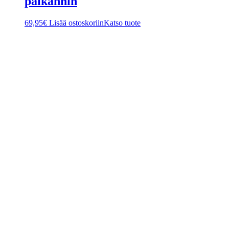
paikannin
69,95
€
Lisää ostoskoriin
Katso tuote