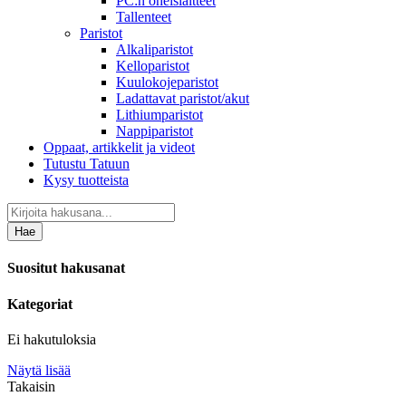
PC:n oheislaitteet
Tallenteet
Paristot
Alkaliparistot
Kelloparistot
Kuulokojeparistot
Ladattavat paristot/akut
Lithiumparistot
Nappiparistot
Oppaat, artikkelit ja videot
Tutustu Tatuun
Kysy tuotteista
Hae
Suositut hakusanat
Kategoriat
Ei hakutuloksia
Näytä lisää
Takaisin