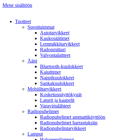
Mene sisältöön
Tuotteet
Suosituimmat
Autotarvikkeet
Kaukosäätimet
Lemmikkitarvikkeet
Radonmittari
Valvontalaitteet
Ääni
Bluetooth-kuulokkeet
Kaiuttimet
Nappikuulokkeet
Sankakuulokkeet
Mobiilitarvikkeet
Kosketusnäyttökynät
Laturit ja kaapelit
Varavirtalähteet
Radiopuhelimet
Radiopuhelimet ammattikäyttöön
Radiopuhelimet harrastuksiin
Radiopuhelintarvikkeet
Lamput
Halogeenilamput