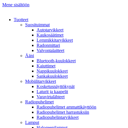
Mene sisältöön
Tuotteet
Suosituimmat
Autotarvikkeet
Kaukosäätimet
Lemmikkitarvikkeet
Radonmittari
Valvontalaitteet
Ääni
Bluetooth-kuulokkeet
Kaiuttimet
Nappikuulokkeet
Sankakuulokkeet
Mobiilitarvikkeet
Kosketusnäyttökynät
Laturit ja kaapelit
Varavirtalähteet
Radiopuhelimet
Radiopuhelimet ammattikäyttöön
Radiopuhelimet harrastuksiin
Radiopuhelintarvikkeet
Lamput
Halogeenilamput