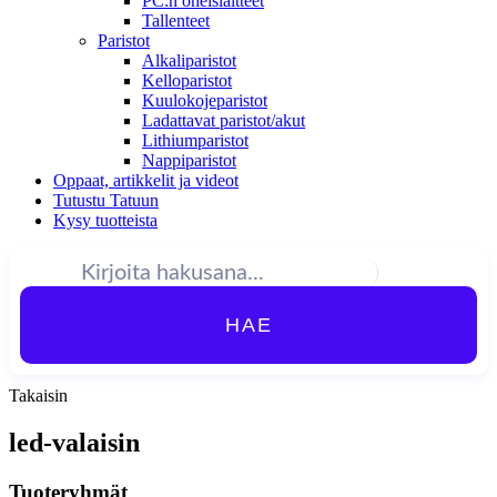
PC:n oheislaitteet
Tallenteet
Paristot
Alkaliparistot
Kelloparistot
Kuulokojeparistot
Ladattavat paristot/akut
Lithiumparistot
Nappiparistot
Oppaat, artikkelit ja videot
Tutustu Tatuun
Kysy tuotteista
HAE
Takaisin
led-valaisin
Tuoteryhmät