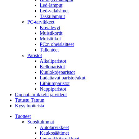
Led-lamput
Led-valaisimet
Taskulamput
PC-tarvikkeet
Kovalevyt
Muistikortit
Muistitikut
PC:n oheislaitteet
Tallenteet
Paristot
Alkaliparistot
Kelloparistot
Kuulokojeparistot
Ladattavat paristot/akut
Lithiumparistot
Nappiparistot
Oppaat, artikkelit ja videot
Tutustu Tatuun
Kysy tuotteista
Tuotteet
Suosituimmat
Autotarvikkeet
Kaukosäätimet
Lemmikkitarvikkeet