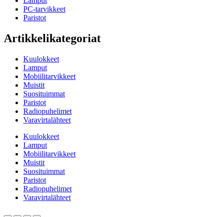
Lamput
PC-tarvikkeet
Paristot
Artikkelikategoriat
Kuulokkeet
Lamput
Mobiilitarvikkeet
Muistit
Suosituimmat
Paristot
Radiopuhelimet
Varavirtalähteet
Kuulokkeet
Lamput
Mobiilitarvikkeet
Muistit
Suosituimmat
Paristot
Radiopuhelimet
Varavirtalähteet