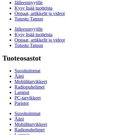
Jälleenmyyjille
Kysy lisää tuotteista
Oppaat, artikkelit ja videot
Tutustu Tatuun
Jälleenmyyjille
Kysy lisää tuotteista
Oppaat, artikkelit ja videot
Tutustu Tatuun
Tuoteosastot
Suosituimmat
Ääni
Mobiilitarvikkeet
Radiopuhelimet
Lamput
PC-tarvikkeet
Paristot
Suosituimmat
Ääni
Mobiilitarvikkeet
Radiopuhelimet