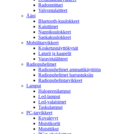
Radonmittari
Valvontalaitteet
Ääni
Bluetooth-kuulokkeet
Kaiuttimet
Nappikuulokkeet
Sankakuulokkeet
Mobiilitarvikkeet
Kosketusnäyttökynät
Laturit ja kaapelit
Varavirtalähteet
Radiopuhelimet
Radiopuhelimet ammattikäyttöön
Radiopuhelimet harrastuksiin
Radiopuhelintarvikkeet
Lamput
Halogeenilamput
Led-lamput
Led-valaisimet
Taskulamput
PC-tarvikkeet
Kovalevyt
Muistikortit
Muistitikut