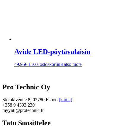
Avide LED-pöytävalaisin
49,95
€
Lisää ostoskoriin
Katso tuote
Pro Technic Oy
Sierakiventie 8, 02780 Espoo
[kartta]
+358 9 4393 230
myynti@protechnic.fi
Tatu Suosittelee