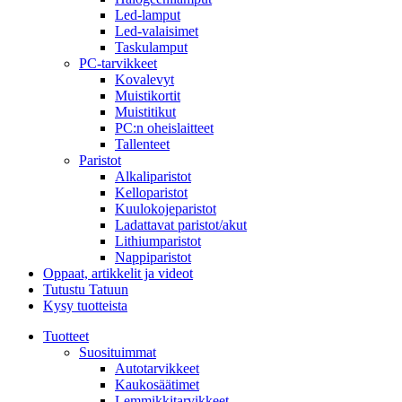
Led-lamput
Led-valaisimet
Taskulamput
PC-tarvikkeet
Kovalevyt
Muistikortit
Muistitikut
PC:n oheislaitteet
Tallenteet
Paristot
Alkaliparistot
Kelloparistot
Kuulokojeparistot
Ladattavat paristot/akut
Lithiumparistot
Nappiparistot
Oppaat, artikkelit ja videot
Tutustu Tatuun
Kysy tuotteista
Tuotteet
Suosituimmat
Autotarvikkeet
Kaukosäätimet
Lemmikkitarvikkeet