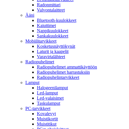
Radonmittari
Valvontalaitteet
Ääni
Bluetooth-kuulokkeet
Kaiuttimet
Nappikuulokkeet
Sankakuulokkeet
Mobiilitarvikkeet
Kosketusnäyttökynät
Laturit ja kaapelit
Varavirtalähteet
Radiopuhelimet
Radiopuhelimet ammattikäyttöön
Radiopuhelimet harrastuksiin
Radiopuhelintarvikkeet
Lamput
Halogeenilamput
Led-lamput
Led-valaisimet
Taskulamput
PC-tarvikkeet
Kovalevyt
Muistikortit
Muistitikut