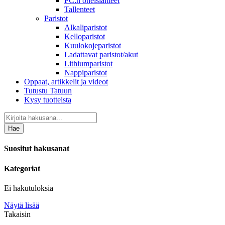
PC:n oheislaitteet
Tallenteet
Paristot
Alkaliparistot
Kelloparistot
Kuulokojeparistot
Ladattavat paristot/akut
Lithiumparistot
Nappiparistot
Oppaat, artikkelit ja videot
Tutustu Tatuun
Kysy tuotteista
Hae
Suositut hakusanat
Kategoriat
Ei hakutuloksia
Näytä lisää
Takaisin