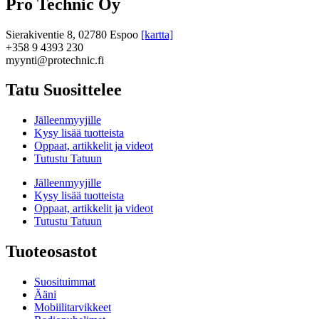
Pro Technic Oy
Sierakiventie 8, 02780 Espoo
[kartta]
+358 9 4393 230
myynti@protechnic.fi
Tatu Suosittelee
Jälleenmyyjille
Kysy lisää tuotteista
Oppaat, artikkelit ja videot
Tutustu Tatuun
Jälleenmyyjille
Kysy lisää tuotteista
Oppaat, artikkelit ja videot
Tutustu Tatuun
Tuoteosastot
Suosituimmat
Ääni
Mobiilitarvikkeet