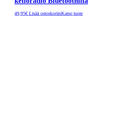
kelloradio Bluetoothilla
49,95
€
Lisää ostoskoriin
Katso tuote