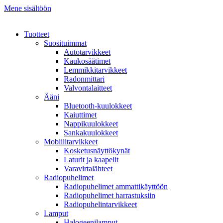
Mene sisältöön
Tuotteet
Suosituimmat
Autotarvikkeet
Kaukosäätimet
Lemmikkitarvikkeet
Radonmittari
Valvontalaitteet
Ääni
Bluetooth-kuulokkeet
Kaiuttimet
Nappikuulokkeet
Sankakuulokkeet
Mobiilitarvikkeet
Kosketusnäyttökynät
Laturit ja kaapelit
Varavirtalähteet
Radiopuhelimet
Radiopuhelimet ammattikäyttöön
Radiopuhelimet harrastuksiin
Radiopuhelintarvikkeet
Lamput
Halogeenilamput