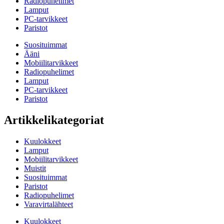
Radiopuhelimet
Lamput
PC-tarvikkeet
Paristot
Suosituimmat
Ääni
Mobiilitarvikkeet
Radiopuhelimet
Lamput
PC-tarvikkeet
Paristot
Artikkelikategoriat
Kuulokkeet
Lamput
Mobiilitarvikkeet
Muistit
Suosituimmat
Paristot
Radiopuhelimet
Varavirtalähteet
Kuulokkeet