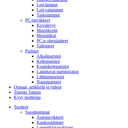
Led-lamput
Led-valaisimet
Taskulamput
PC-tarvikkeet
Kovalevyt
Muistikortit
Muistitikut
PC:n oheislaitteet
Tallenteet
Paristot
Alkaliparistot
Kelloparistot
Kuulokojeparistot
Ladattavat paristot/akut
Lithiumparistot
Nappiparistot
Oppaat, artikkelit ja videot
Tutustu Tatuun
Kysy tuotteista
Tuotteet
Suosituimmat
Autotarvikkeet
Kaukosäätimet
Lemmikkitarvikkeet