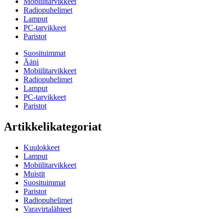
Mobiilitarvikkeet
Radiopuhelimet
Lamput
PC-tarvikkeet
Paristot
Suosituimmat
Ääni
Mobiilitarvikkeet
Radiopuhelimet
Lamput
PC-tarvikkeet
Paristot
Artikkelikategoriat
Kuulokkeet
Lamput
Mobiilitarvikkeet
Muistit
Suosituimmat
Paristot
Radiopuhelimet
Varavirtalähteet