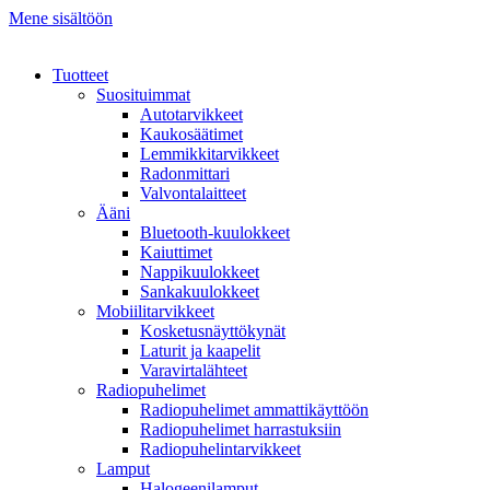
Mene sisältöön
Tuotteet
Suosituimmat
Autotarvikkeet
Kaukosäätimet
Lemmikkitarvikkeet
Radonmittari
Valvontalaitteet
Ääni
Bluetooth-kuulokkeet
Kaiuttimet
Nappikuulokkeet
Sankakuulokkeet
Mobiilitarvikkeet
Kosketusnäyttökynät
Laturit ja kaapelit
Varavirtalähteet
Radiopuhelimet
Radiopuhelimet ammattikäyttöön
Radiopuhelimet harrastuksiin
Radiopuhelintarvikkeet
Lamput
Halogeenilamput