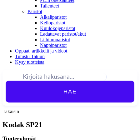
PC:n oheislaitteet
Tallenteet
Paristot
Alkaliparistot
Kelloparistot
Kuulokojeparistot
Ladattavat paristot/akut
Lithiumparistot
Nappiparistot
Oppaat, artikkelit ja videot
Tutustu Tatuun
Kysy tuotteista
HAE
Takaisin
Kodak SP21
Tuoteryhmät