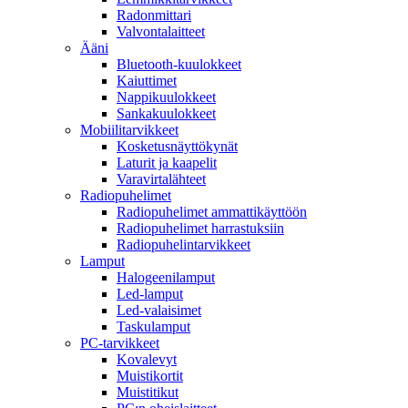
Radonmittari
Valvontalaitteet
Ääni
Bluetooth-kuulokkeet
Kaiuttimet
Nappikuulokkeet
Sankakuulokkeet
Mobiilitarvikkeet
Kosketusnäyttökynät
Laturit ja kaapelit
Varavirtalähteet
Radiopuhelimet
Radiopuhelimet ammattikäyttöön
Radiopuhelimet harrastuksiin
Radiopuhelintarvikkeet
Lamput
Halogeenilamput
Led-lamput
Led-valaisimet
Taskulamput
PC-tarvikkeet
Kovalevyt
Muistikortit
Muistitikut