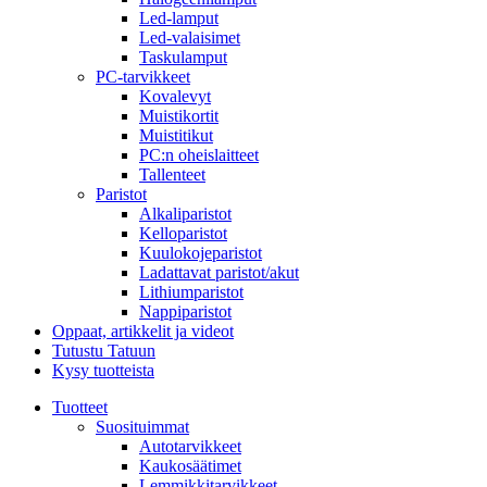
Led-lamput
Led-valaisimet
Taskulamput
PC-tarvikkeet
Kovalevyt
Muistikortit
Muistitikut
PC:n oheislaitteet
Tallenteet
Paristot
Alkaliparistot
Kelloparistot
Kuulokojeparistot
Ladattavat paristot/akut
Lithiumparistot
Nappiparistot
Oppaat, artikkelit ja videot
Tutustu Tatuun
Kysy tuotteista
Tuotteet
Suosituimmat
Autotarvikkeet
Kaukosäätimet
Lemmikkitarvikkeet