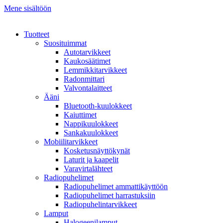
Mene sisältöön
Tuotteet
Suosituimmat
Autotarvikkeet
Kaukosäätimet
Lemmikkitarvikkeet
Radonmittari
Valvontalaitteet
Ääni
Bluetooth-kuulokkeet
Kaiuttimet
Nappikuulokkeet
Sankakuulokkeet
Mobiilitarvikkeet
Kosketusnäyttökynät
Laturit ja kaapelit
Varavirtalähteet
Radiopuhelimet
Radiopuhelimet ammattikäyttöön
Radiopuhelimet harrastuksiin
Radiopuhelintarvikkeet
Lamput
Halogeenilamput