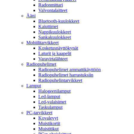
Radonmittari
Valvontalaitteet
Ääni
Bluetooth-kuulokkeet
Kaiuttimet
Nappikuulokkeet
Sankakuulokkeet
Mobiilitarvikkeet
Kosketusnäyttökynät
Laturit ja kaapelit
Varavirtalähteet
Radiopuhelimet
Radiopuhelimet ammattikäyttöön
Radiopuhelimet harrastuksiin
Radiopuhelintarvikkeet
Lamput
Halogeenilamput
Led-lamput
Led-valaisimet
Taskulamput
PC-tarvikkeet
Kovalevyt
Muistikortit
Muistitikut