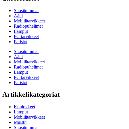
Suosituimmat
Ääni
Mobiilitarvikkeet
Radiopuhelimet
Lamput
PC-tarvikkeet
Paristot
Suosituimmat
Ääni
Mobiilitarvikkeet
Radiopuhelimet
Lamput
PC-tarvikkeet
Paristot
Artikkelikategoriat
Kuulokkeet
Lamput
Mobiilitarvikkeet
Muistit
Suosituimmat