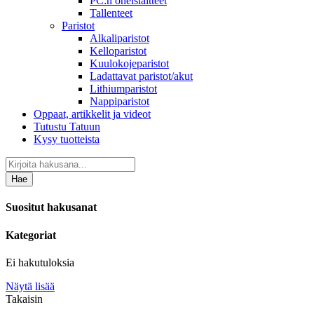
PC:n oheislaitteet
Tallenteet
Paristot
Alkaliparistot
Kelloparistot
Kuulokojeparistot
Ladattavat paristot/akut
Lithiumparistot
Nappiparistot
Oppaat, artikkelit ja videot
Tutustu Tatuun
Kysy tuotteista
Hae
Suositut hakusanat
Kategoriat
Ei hakutuloksia
Näytä lisää
Takaisin