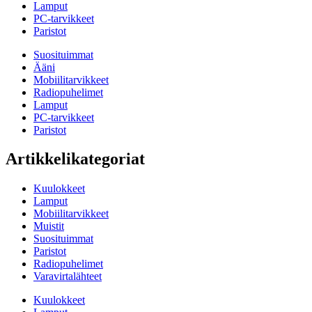
Lamput
PC-tarvikkeet
Paristot
Suosituimmat
Ääni
Mobiilitarvikkeet
Radiopuhelimet
Lamput
PC-tarvikkeet
Paristot
Artikkelikategoriat
Kuulokkeet
Lamput
Mobiilitarvikkeet
Muistit
Suosituimmat
Paristot
Radiopuhelimet
Varavirtalähteet
Kuulokkeet