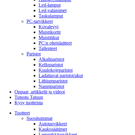
Led-lamput
Led-valaisimet
Taskulamput
PC-tarvikkeet
Kovalevyt
Muistikortit
Muistitikut
PC:n oheislaitteet
Tallenteet
Paristot
Alkaliparistot
Kelloparistot
Kuulokojeparistot
Ladattavat paristot/akut
Lithiumparistot
Nappiparistot
Oppaat, artikkelit ja videot
Tutustu Tatuun
Kysy tuotteista
Tuotteet
Suosituimmat
Autotarvikkeet
Kaukosäätimet
Lemmikkitarvikkeet