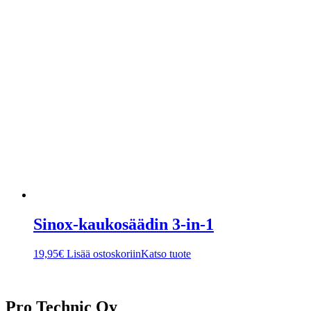
Sinox-kaukosäädin 3-in-1
19,95
€
Lisää ostoskoriin
Katso tuote
Pro Technic Oy