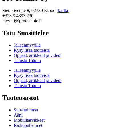
Sierakiventie 8, 02780 Espoo
[kartta]
+358 9 4393 230
myynti@protechnic.fi
Tatu Suosittelee
Jälleenmyyjille
Kysy lisää tuotteista
Oppaat, artikkelit ja videot
Tutustu Tatuun
Jälleenmyyjille
Kysy lisää tuotteista
Oppaat, artikkelit ja videot
Tutustu Tatuun
Tuoteosastot
Suosituimmat
Ääni
Mobiilitarvikkeet
Radiopuhelimet