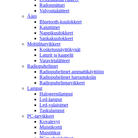
Radonmittari
Valvontalaitteet
Ääni
Bluetooth-kuulokkeet
Kaiuttimet
Nappikuulokkeet
Sankakuulokkeet
Mobiilitarvikkeet
Kosketusnäyttökynät
Laturit ja kaapelit
Varavirtalähteet
Radiopuhelimet
Radiopuhelimet ammattikäyttöön
Radiopuhelimet harrastuksiin
Radiopuhelintarvikkeet
Lamput
Halogeenilamput
Led-lamput
Led-valaisimet
Taskulamput
PC-tarvikkeet
Kovalevyt
Muistikortit
Muistitikut