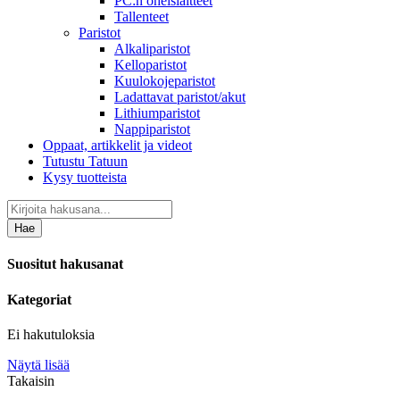
PC:n oheislaitteet
Tallenteet
Paristot
Alkaliparistot
Kelloparistot
Kuulokojeparistot
Ladattavat paristot/akut
Lithiumparistot
Nappiparistot
Oppaat, artikkelit ja videot
Tutustu Tatuun
Kysy tuotteista
Hae
Suositut hakusanat
Kategoriat
Ei hakutuloksia
Näytä lisää
Takaisin