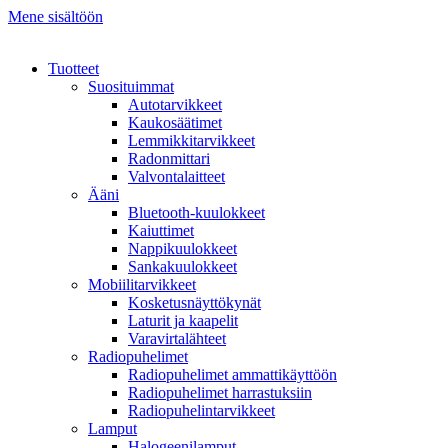
Mene sisältöön
Tuotteet
Suosituimmat
Autotarvikkeet
Kaukosäätimet
Lemmikkitarvikkeet
Radonmittari
Valvontalaitteet
Ääni
Bluetooth-kuulokkeet
Kaiuttimet
Nappikuulokkeet
Sankakuulokkeet
Mobiilitarvikkeet
Kosketusnäyttökynät
Laturit ja kaapelit
Varavirtalähteet
Radiopuhelimet
Radiopuhelimet ammattikäyttöön
Radiopuhelimet harrastuksiin
Radiopuhelintarvikkeet
Lamput
Halogeenilamput