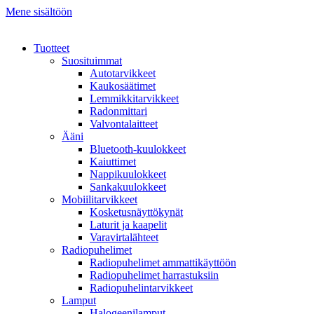
Mene sisältöön
Tuotteet
Suosituimmat
Autotarvikkeet
Kaukosäätimet
Lemmikkitarvikkeet
Radonmittari
Valvontalaitteet
Ääni
Bluetooth-kuulokkeet
Kaiuttimet
Nappikuulokkeet
Sankakuulokkeet
Mobiilitarvikkeet
Kosketusnäyttökynät
Laturit ja kaapelit
Varavirtalähteet
Radiopuhelimet
Radiopuhelimet ammattikäyttöön
Radiopuhelimet harrastuksiin
Radiopuhelintarvikkeet
Lamput
Halogeenilamput