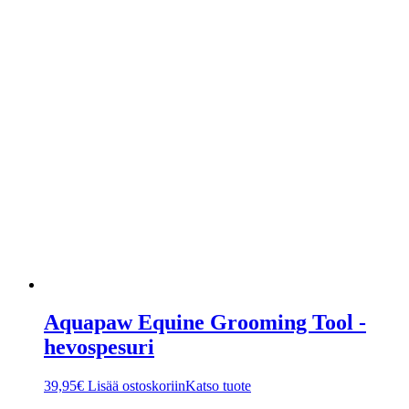
Aquapaw Equine Grooming Tool -
hevospesuri
39,95
€
Lisää ostoskoriin
Katso tuote