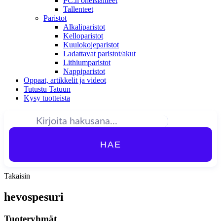
PC:n oheislaitteet
Tallenteet
Paristot
Alkaliparistot
Kelloparistot
Kuulokojeparistot
Ladattavat paristot/akut
Lithiumparistot
Nappiparistot
Oppaat, artikkelit ja videot
Tutustu Tatuun
Kysy tuotteista
HAE
Takaisin
hevospesuri
Tuoteryhmät