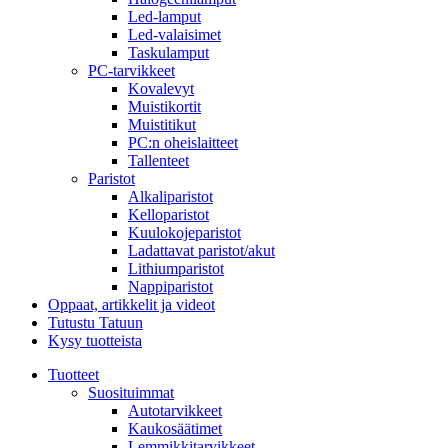
Led-lamput
Led-valaisimet
Taskulamput
PC-tarvikkeet
Kovalevyt
Muistikortit
Muistitikut
PC:n oheislaitteet
Tallenteet
Paristot
Alkaliparistot
Kelloparistot
Kuulokojeparistot
Ladattavat paristot/akut
Lithiumparistot
Nappiparistot
Oppaat, artikkelit ja videot
Tutustu Tatuun
Kysy tuotteista
Tuotteet
Suosituimmat
Autotarvikkeet
Kaukosäätimet
Lemmikkitarvikkeet