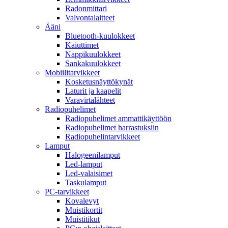
Radonmittari
Valvontalaitteet
Ääni
Bluetooth-kuulokkeet
Kaiuttimet
Nappikuulokkeet
Sankakuulokkeet
Mobiilitarvikkeet
Kosketusnäyttökynät
Laturit ja kaapelit
Varavirtalähteet
Radiopuhelimet
Radiopuhelimet ammattikäyttöön
Radiopuhelimet harrastuksiin
Radiopuhelintarvikkeet
Lamput
Halogeenilamput
Led-lamput
Led-valaisimet
Taskulamput
PC-tarvikkeet
Kovalevyt
Muistikortit
Muistitikut