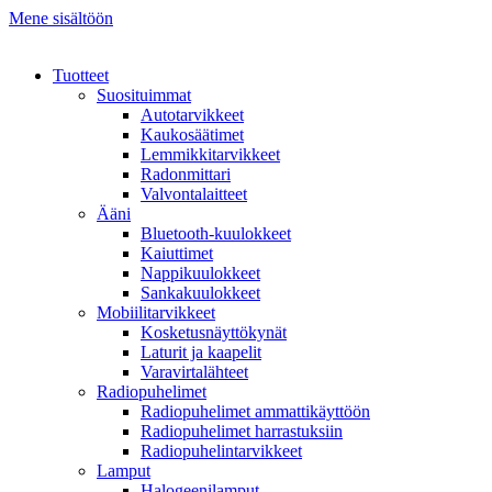
Mene sisältöön
Tuotteet
Suosituimmat
Autotarvikkeet
Kaukosäätimet
Lemmikkitarvikkeet
Radonmittari
Valvontalaitteet
Ääni
Bluetooth-kuulokkeet
Kaiuttimet
Nappikuulokkeet
Sankakuulokkeet
Mobiilitarvikkeet
Kosketusnäyttökynät
Laturit ja kaapelit
Varavirtalähteet
Radiopuhelimet
Radiopuhelimet ammattikäyttöön
Radiopuhelimet harrastuksiin
Radiopuhelintarvikkeet
Lamput
Halogeenilamput