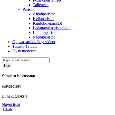
PC:n oheislaitteet
Tallenteet
Paristot
Alkaliparistot
Kelloparistot
Kuulokojeparistot
Ladattavat paristot/akut
Lithiumparistot
Nappiparistot
Oppaat, artikkelit ja videot
Tutustu Tatuun
Kysy tuotteista
Hae
Suositut hakusanat
Kategoriat
Ei hakutuloksia
Näytä lisää
Takaisin