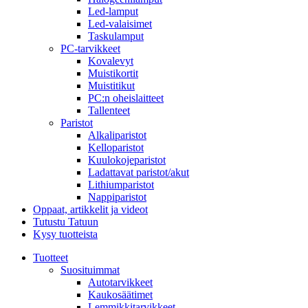
Led-lamput
Led-valaisimet
Taskulamput
PC-tarvikkeet
Kovalevyt
Muistikortit
Muistitikut
PC:n oheislaitteet
Tallenteet
Paristot
Alkaliparistot
Kelloparistot
Kuulokojeparistot
Ladattavat paristot/akut
Lithiumparistot
Nappiparistot
Oppaat, artikkelit ja videot
Tutustu Tatuun
Kysy tuotteista
Tuotteet
Suosituimmat
Autotarvikkeet
Kaukosäätimet
Lemmikkitarvikkeet