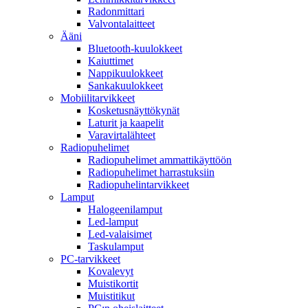
Radonmittari
Valvontalaitteet
Ääni
Bluetooth-kuulokkeet
Kaiuttimet
Nappikuulokkeet
Sankakuulokkeet
Mobiilitarvikkeet
Kosketusnäyttökynät
Laturit ja kaapelit
Varavirtalähteet
Radiopuhelimet
Radiopuhelimet ammattikäyttöön
Radiopuhelimet harrastuksiin
Radiopuhelintarvikkeet
Lamput
Halogeenilamput
Led-lamput
Led-valaisimet
Taskulamput
PC-tarvikkeet
Kovalevyt
Muistikortit
Muistitikut