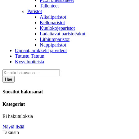
PC:n oheislaitteet
Tallenteet
Paristot
Alkaliparistot
Kelloparistot
Kuulokojeparistot
Ladattavat paristot/akut
Lithiumparistot
Nappiparistot
Oppaat, artikkelit ja videot
Tutustu Tatuun
Kysy tuotteista
Hae
Suositut hakusanat
Kategoriat
Ei hakutuloksia
Näytä lisää
Takaisin