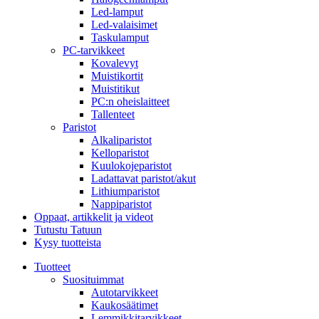
Led-lamput
Led-valaisimet
Taskulamput
PC-tarvikkeet
Kovalevyt
Muistikortit
Muistitikut
PC:n oheislaitteet
Tallenteet
Paristot
Alkaliparistot
Kelloparistot
Kuulokojeparistot
Ladattavat paristot/akut
Lithiumparistot
Nappiparistot
Oppaat, artikkelit ja videot
Tutustu Tatuun
Kysy tuotteista
Tuotteet
Suosituimmat
Autotarvikkeet
Kaukosäätimet
Lemmikkitarvikkeet