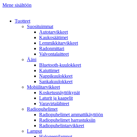
Mene sisältöön
Tuotteet
Suosituimmat
Autotarvikkeet
Kaukosäätimet
Lemmikkitarvikkeet
Radonmittari
Valvontalaitteet
Ääni
Bluetooth-kuulokkeet
Kaiuttimet
Nappikuulokkeet
Sankakuulokkeet
Mobiilitarvikkeet
Kosketusnäyttökynät
Laturit ja kaapelit
Varavirtalähteet
Radiopuhelimet
Radiopuhelimet ammattikäyttöön
Radiopuhelimet harrastuksiin
Radiopuhelintarvikkeet
Lamput
Halogeenilamput