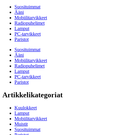
Suosituimmat
Ääni
Mobiilitarvikkeet
Radiopuhelimet
Lamput
PC-tarvikkeet
Paristot
Suosituimmat
Ääni
Mobiilitarvikkeet
Radiopuhelimet
Lamput
PC-tarvikkeet
Paristot
Artikkelikategoriat
Kuulokkeet
Lamput
Mobiilitarvikkeet
Muistit
Suosituimmat
Paristot