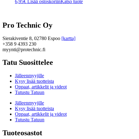
6,95
€
Lisää ostoskoriin
Katso tuote
Pro Technic Oy
Sierakiventie 8, 02780 Espoo
[kartta]
+358 9 4393 230
myynti@protechnic.fi
Tatu Suosittelee
Jälleenmyyjille
Kysy lisää tuotteista
Oppaat, artikkelit ja videot
Tutustu Tatuun
Jälleenmyyjille
Kysy lisää tuotteista
Oppaat, artikkelit ja videot
Tutustu Tatuun
Tuoteosastot