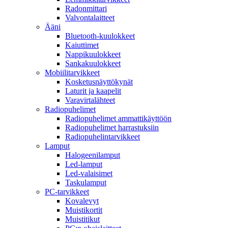
Radonmittari
Valvontalaitteet
Ääni
Bluetooth-kuulokkeet
Kaiuttimet
Nappikuulokkeet
Sankakuulokkeet
Mobiilitarvikkeet
Kosketusnäyttökynät
Laturit ja kaapelit
Varavirtalähteet
Radiopuhelimet
Radiopuhelimet ammattikäyttöön
Radiopuhelimet harrastuksiin
Radiopuhelintarvikkeet
Lamput
Halogeenilamput
Led-lamput
Led-valaisimet
Taskulamput
PC-tarvikkeet
Kovalevyt
Muistikortit
Muistitikut