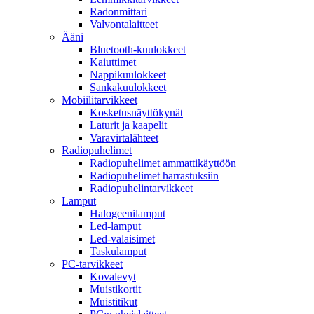
Radonmittari
Valvontalaitteet
Ääni
Bluetooth-kuulokkeet
Kaiuttimet
Nappikuulokkeet
Sankakuulokkeet
Mobiilitarvikkeet
Kosketusnäyttökynät
Laturit ja kaapelit
Varavirtalähteet
Radiopuhelimet
Radiopuhelimet ammattikäyttöön
Radiopuhelimet harrastuksiin
Radiopuhelintarvikkeet
Lamput
Halogeenilamput
Led-lamput
Led-valaisimet
Taskulamput
PC-tarvikkeet
Kovalevyt
Muistikortit
Muistitikut