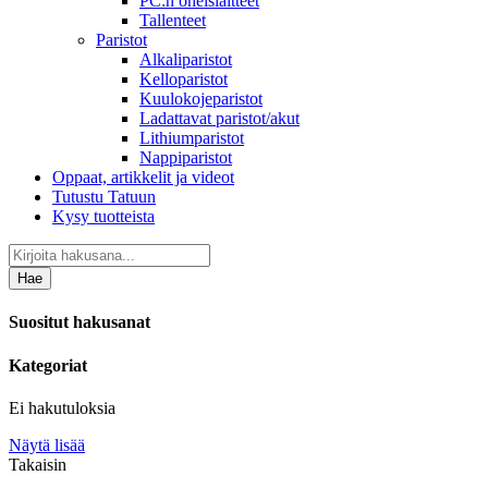
PC:n oheislaitteet
Tallenteet
Paristot
Alkaliparistot
Kelloparistot
Kuulokojeparistot
Ladattavat paristot/akut
Lithiumparistot
Nappiparistot
Oppaat, artikkelit ja videot
Tutustu Tatuun
Kysy tuotteista
Hae
Suositut hakusanat
Kategoriat
Ei hakutuloksia
Näytä lisää
Takaisin