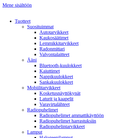
Mene sisältöön
Tuotteet
Suosituimmat
Autotarvikkeet
Kaukosäätimet
Lemmikkitarvikkeet
Radonmittari
Valvontalaitteet
Ääni
Bluetooth-kuulokkeet
Kaiuttimet
Nappikuulokkeet
Sankakuulokkeet
Mobiilitarvikkeet
Kosketusnäyttökynät
Laturit ja kaapelit
Varavirtalähteet
Radiopuhelimet
Radiopuhelimet ammattikäyttöön
Radiopuhelimet harrastuksiin
Radiopuhelintarvikkeet
Lamput
Halogeenilamput