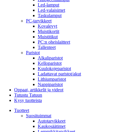
Led-lamput
Led-valaisimet
Taskulamput
PC-tarvikkeet
Kovalevyt
Muistikortit
Muistitikut
PC:n oheislaitteet
Tallenteet
Paristot
Alkaliparistot
Kelloparistot
Kuulokojeparistot
Ladattavat paristot/akut
Lithiumparistot
Nappiparistot
Oppaat, artikkelit ja videot
Tutustu Tatuun
Kysy tuotteista
Tuotteet
Suosituimmat
Autotarvikkeet
Kaukosäätimet
Lemmikkitarvikkeet