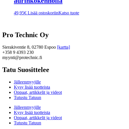
aurinkokennolla
49,95
€
Lisää ostoskoriin
Katso tuote
Pro Technic Oy
Sierakiventie 8, 02780 Espoo
[kartta]
+358 9 4393 230
myynti@protechnic.fi
Tatu Suosittelee
Jälleenmyyjille
Kysy lisää tuotteista
Oppaat, artikkelit ja videot
Tutustu Tatuun
Jälleenmyyjille
Kysy lisää tuotteista
Oppaat, artikkelit ja videot
Tutustu Tatuun