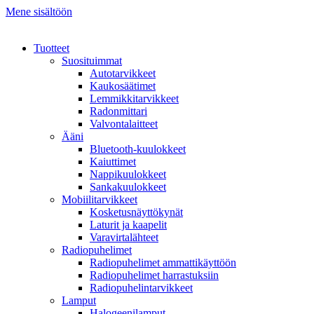
Mene sisältöön
Tuotteet
Suosituimmat
Autotarvikkeet
Kaukosäätimet
Lemmikkitarvikkeet
Radonmittari
Valvontalaitteet
Ääni
Bluetooth-kuulokkeet
Kaiuttimet
Nappikuulokkeet
Sankakuulokkeet
Mobiilitarvikkeet
Kosketusnäyttökynät
Laturit ja kaapelit
Varavirtalähteet
Radiopuhelimet
Radiopuhelimet ammattikäyttöön
Radiopuhelimet harrastuksiin
Radiopuhelintarvikkeet
Lamput
Halogeenilamput