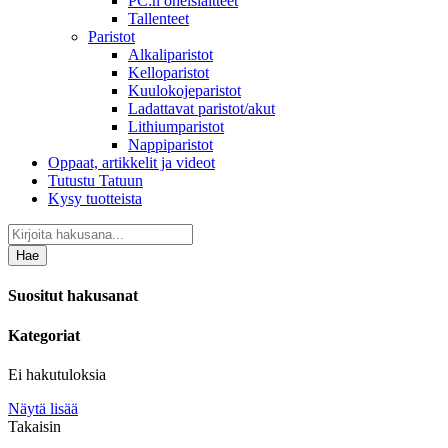
PC:n oheislaitteet
Tallenteet
Paristot
Alkaliparistot
Kelloparistot
Kuulokojeparistot
Ladattavat paristot/akut
Lithiumparistot
Nappiparistot
Oppaat, artikkelit ja videot
Tutustu Tatuun
Kysy tuotteista
Hae
Suositut hakusanat
Kategoriat
Ei hakutuloksia
Näytä lisää
Takaisin