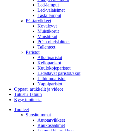
Led-lamput
Led-valaisimet
Taskulamput
PC-tarvikkeet
Kovalevyt
Muistikortit
Muistitikut
PC:n oheislaitteet
Tallenteet
Paristot
Alkaliparistot
Kelloparistot
Kuulokojeparistot
Ladattavat paristot/akut
Lithiumparistot
Nappiparistot
Oppaat, artikkelit ja videot
Tutustu Tatuun
Kysy tuotteista
Tuotteet
Suosituimmat
Autotarvikkeet
Kaukosäätimet
Lemmikkitarvikkeet