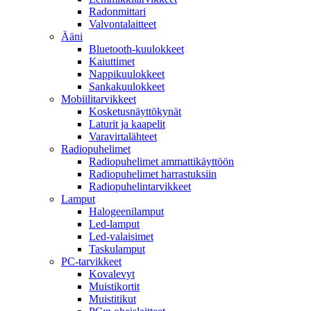
Radonmittari
Valvontalaitteet
Ääni
Bluetooth-kuulokkeet
Kaiuttimet
Nappikuulokkeet
Sankakuulokkeet
Mobiilitarvikkeet
Kosketusnäyttökynät
Laturit ja kaapelit
Varavirtalähteet
Radiopuhelimet
Radiopuhelimet ammattikäyttöön
Radiopuhelimet harrastuksiin
Radiopuhelintarvikkeet
Lamput
Halogeenilamput
Led-lamput
Led-valaisimet
Taskulamput
PC-tarvikkeet
Kovalevyt
Muistikortit
Muistitikut