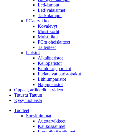
Led-lamput
Led-valaisimet
Taskulamput
PC-tarvikkeet
Kovalevyt
Muistikortit
Muistitikut
PC:n oheislaitteet
Tallenteet
Paristot
Alkaliparistot
Kelloparistot
Kuulokojeparistot
Ladattavat paristot/akut
Lithiumparistot
Nappiparistot
Oppaat, artikkelit ja videot
Tutustu Tatuun
Kysy tuotteista
Tuotteet
Suosituimmat
Autotarvikkeet
Kaukosäätimet
Lemmikkitarvikkeet