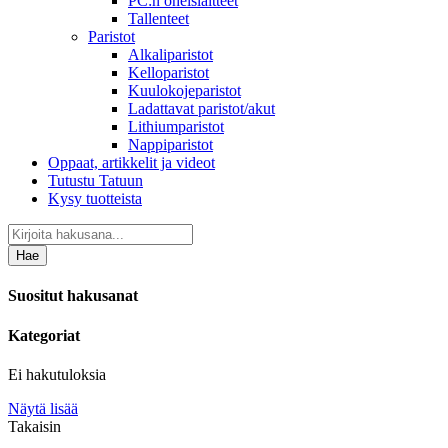
PC:n oheislaitteet
Tallenteet
Paristot
Alkaliparistot
Kelloparistot
Kuulokojeparistot
Ladattavat paristot/akut
Lithiumparistot
Nappiparistot
Oppaat, artikkelit ja videot
Tutustu Tatuun
Kysy tuotteista
Hae
Suositut hakusanat
Kategoriat
Ei hakutuloksia
Näytä lisää
Takaisin