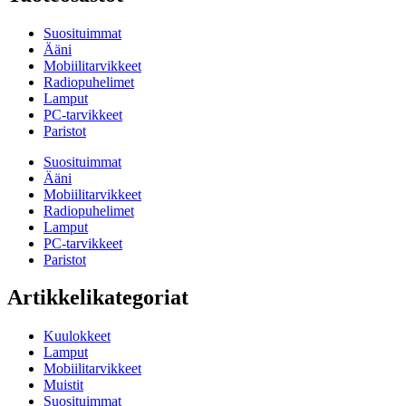
Suosituimmat
Ääni
Mobiilitarvikkeet
Radiopuhelimet
Lamput
PC-tarvikkeet
Paristot
Suosituimmat
Ääni
Mobiilitarvikkeet
Radiopuhelimet
Lamput
PC-tarvikkeet
Paristot
Artikkelikategoriat
Kuulokkeet
Lamput
Mobiilitarvikkeet
Muistit
Suosituimmat