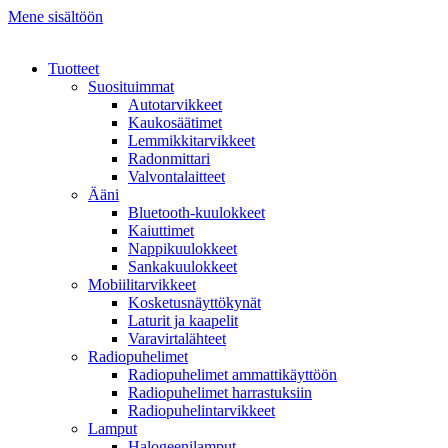
Mene sisältöön
Tuotteet
Suosituimmat
Autotarvikkeet
Kaukosäätimet
Lemmikkitarvikkeet
Radonmittari
Valvontalaitteet
Ääni
Bluetooth-kuulokkeet
Kaiuttimet
Nappikuulokkeet
Sankakuulokkeet
Mobiilitarvikkeet
Kosketusnäyttökynät
Laturit ja kaapelit
Varavirtalähteet
Radiopuhelimet
Radiopuhelimet ammattikäyttöön
Radiopuhelimet harrastuksiin
Radiopuhelintarvikkeet
Lamput
Halogeenilamput