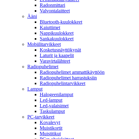
Radonmittari
Valvontalaitteet
Ääni
Bluetooth-kuulokkeet
Kaiuttimet
Nappikuulokkeet
Sankakuulokkeet
Mobiilitarvikkeet
Kosketusnäyttökynät
Laturit ja kaapelit
Varavirtalähteet
Radiopuhelimet
Radiopuhelimet ammattikäyttöön
Radiopuhelimet harrastuksiin
Radiopuhelintarvikkeet
Lamput
Halogeenilamput
Led-lamput
Led-valaisimet
Taskulamput
PC-tarvikkeet
Kovalevyt
Muistikortit
Muistitikut