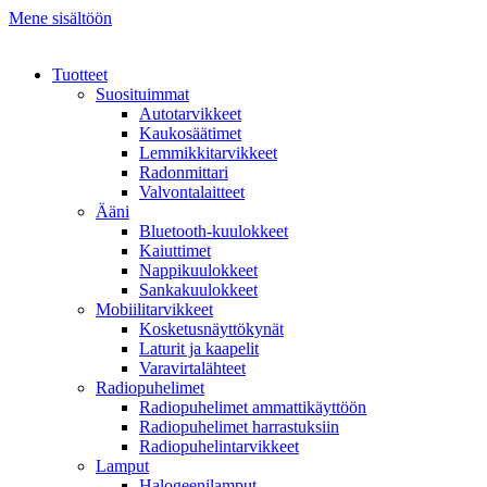
Mene sisältöön
Tuotteet
Suosituimmat
Autotarvikkeet
Kaukosäätimet
Lemmikkitarvikkeet
Radonmittari
Valvontalaitteet
Ääni
Bluetooth-kuulokkeet
Kaiuttimet
Nappikuulokkeet
Sankakuulokkeet
Mobiilitarvikkeet
Kosketusnäyttökynät
Laturit ja kaapelit
Varavirtalähteet
Radiopuhelimet
Radiopuhelimet ammattikäyttöön
Radiopuhelimet harrastuksiin
Radiopuhelintarvikkeet
Lamput
Halogeenilamput