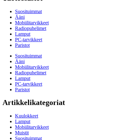
Suosituimmat
Ääni
Mobiilitarvikkeet
Radiopuhelimet
Lamput
PC-tarvikkeet
Paristot
Suosituimmat
Ääni
Mobiilitarvikkeet
Radiopuhelimet
Lamput
PC-tarvikkeet
Paristot
Artikkelikategoriat
Kuulokkeet
Lamput
Mobiilitarvikkeet
Muistit
Suosituimmat