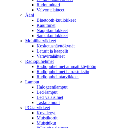
Radonmittari
Valvontalaitteet
Ääni
Bluetooth-kuulokkeet
Kaiuttimet
Nappikuulokkeet
Sankakuulokkeet
Mobiilitarvikkeet
Kosketusnäyttökynät
Laturit ja kaapelit
Varavirtalähteet
Radiopuhelimet
Radiopuhelimet ammattikäyttöön
Radiopuhelimet harrastuksiin
Radiopuhelintarvikkeet
Lamput
Halogeenilamput
Led-lamput
Led-valaisimet
Taskulamput
PC-tarvikkeet
Kovalevyt
Muistikortit
Muistitikut