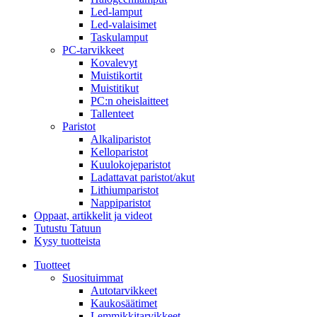
Led-lamput
Led-valaisimet
Taskulamput
PC-tarvikkeet
Kovalevyt
Muistikortit
Muistitikut
PC:n oheislaitteet
Tallenteet
Paristot
Alkaliparistot
Kelloparistot
Kuulokojeparistot
Ladattavat paristot/akut
Lithiumparistot
Nappiparistot
Oppaat, artikkelit ja videot
Tutustu Tatuun
Kysy tuotteista
Tuotteet
Suosituimmat
Autotarvikkeet
Kaukosäätimet
Lemmikkitarvikkeet