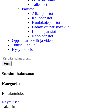
PC:n oheislaitteet
Tallenteet
Paristot
Alkaliparistot
Kelloparistot
Kuulokojeparistot
Ladattavat paristot/akut
Lithiumparistot
Nappiparistot
Oppaat, artikkelit ja videot
Tutustu Tatuun
Kysy tuotteista
Hae
Suositut hakusanat
Kategoriat
Ei hakutuloksia
Näytä lisää
Takaisin