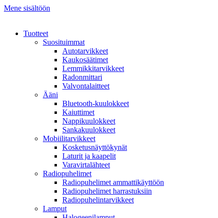
Mene sisältöön
Tuotteet
Suosituimmat
Autotarvikkeet
Kaukosäätimet
Lemmikkitarvikkeet
Radonmittari
Valvontalaitteet
Ääni
Bluetooth-kuulokkeet
Kaiuttimet
Nappikuulokkeet
Sankakuulokkeet
Mobiilitarvikkeet
Kosketusnäyttökynät
Laturit ja kaapelit
Varavirtalähteet
Radiopuhelimet
Radiopuhelimet ammattikäyttöön
Radiopuhelimet harrastuksiin
Radiopuhelintarvikkeet
Lamput
Halogeenilamput