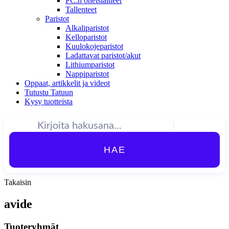
PC:n oheislaitteet
Tallenteet
Paristot
Alkaliparistot
Kelloparistot
Kuulokojeparistot
Ladattavat paristot/akut
Lithiumparistot
Nappiparistot
Oppaat, artikkelit ja videot
Tutustu Tatuun
Kysy tuotteista
HAE
Takaisin
avide
Tuoteryhmät