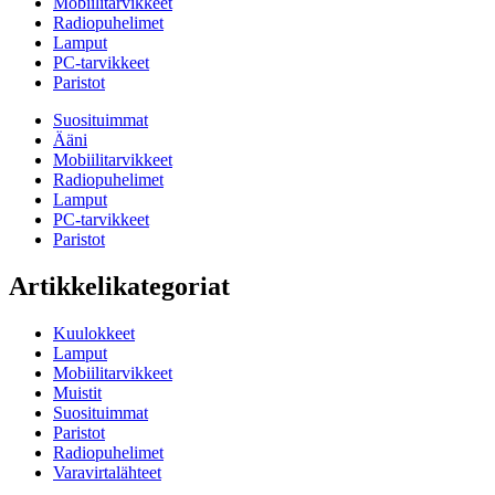
Mobiilitarvikkeet
Radiopuhelimet
Lamput
PC-tarvikkeet
Paristot
Suosituimmat
Ääni
Mobiilitarvikkeet
Radiopuhelimet
Lamput
PC-tarvikkeet
Paristot
Artikkelikategoriat
Kuulokkeet
Lamput
Mobiilitarvikkeet
Muistit
Suosituimmat
Paristot
Radiopuhelimet
Varavirtalähteet