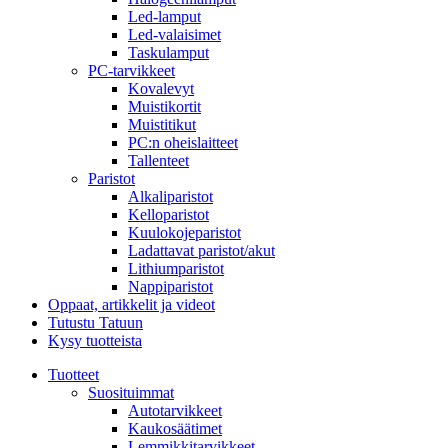
Led-lamput
Led-valaisimet
Taskulamput
PC-tarvikkeet
Kovalevyt
Muistikortit
Muistitikut
PC:n oheislaitteet
Tallenteet
Paristot
Alkaliparistot
Kelloparistot
Kuulokojeparistot
Ladattavat paristot/akut
Lithiumparistot
Nappiparistot
Oppaat, artikkelit ja videot
Tutustu Tatuun
Kysy tuotteista
Tuotteet
Suosituimmat
Autotarvikkeet
Kaukosäätimet
Lemmikkitarvikkeet