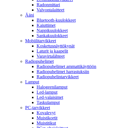
Radonmittari
Valvontalaitteet
Ääni
Bluetooth-kuulokkeet
Kaiuttimet
Nappikuulokkeet
Sankakuulokkeet
Mobiilitarvikkeet
Kosketusnäyttökynät
Laturit ja kaapelit
Varavirtalähteet
Radiopuhelimet
Radiopuhelimet ammattikäyttöön
Radiopuhelimet harrastuksiin
Radiopuhelintarvikkeet
Lamput
Halogeenilamput
Led-lamput
Led-valaisimet
Taskulamput
PC-tarvikkeet
Kovalevyt
Muistikortit
Muistitikut