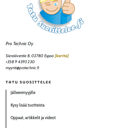
Pro Technic Oy
Sierakiventie 8, 02780 Espoo
[kartta]
+358 9 4393 230
myynti@protechnic.fi
TATU SUOSITTELEE
Jälleenmyyjille
Kysy lisää tuotteista
Oppaat, artikkelit ja videot