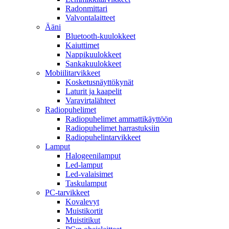
Radonmittari
Valvontalaitteet
Ääni
Bluetooth-kuulokkeet
Kaiuttimet
Nappikuulokkeet
Sankakuulokkeet
Mobiilitarvikkeet
Kosketusnäyttökynät
Laturit ja kaapelit
Varavirtalähteet
Radiopuhelimet
Radiopuhelimet ammattikäyttöön
Radiopuhelimet harrastuksiin
Radiopuhelintarvikkeet
Lamput
Halogeenilamput
Led-lamput
Led-valaisimet
Taskulamput
PC-tarvikkeet
Kovalevyt
Muistikortit
Muistitikut