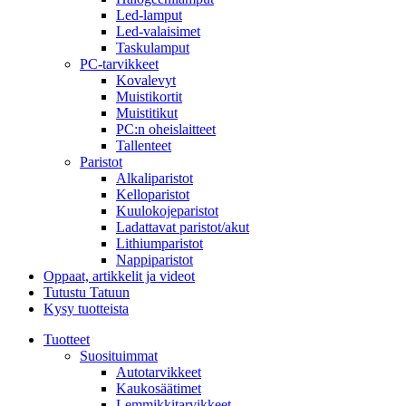
Led-lamput
Led-valaisimet
Taskulamput
PC-tarvikkeet
Kovalevyt
Muistikortit
Muistitikut
PC:n oheislaitteet
Tallenteet
Paristot
Alkaliparistot
Kelloparistot
Kuulokojeparistot
Ladattavat paristot/akut
Lithiumparistot
Nappiparistot
Oppaat, artikkelit ja videot
Tutustu Tatuun
Kysy tuotteista
Tuotteet
Suosituimmat
Autotarvikkeet
Kaukosäätimet
Lemmikkitarvikkeet