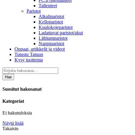
PC:n oheislaitteet
Tallenteet
Paristot
Alkaliparistot
Kelloparistot
Kuulokojeparistot
Ladattavat paristot/akut
Lithiumparistot
Nappiparistot
Oppaat, artikkelit ja videot
Tutustu Tatuun
Kysy tuotteista
Hae
Suositut hakusanat
Kategoriat
Ei hakutuloksia
Näytä lisää
Takaisin