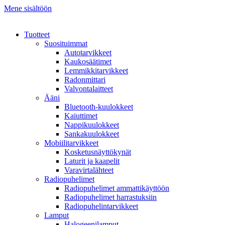
Mene sisältöön
Tuotteet
Suosituimmat
Autotarvikkeet
Kaukosäätimet
Lemmikkitarvikkeet
Radonmittari
Valvontalaitteet
Ääni
Bluetooth-kuulokkeet
Kaiuttimet
Nappikuulokkeet
Sankakuulokkeet
Mobiilitarvikkeet
Kosketusnäyttökynät
Laturit ja kaapelit
Varavirtalähteet
Radiopuhelimet
Radiopuhelimet ammattikäyttöön
Radiopuhelimet harrastuksiin
Radiopuhelintarvikkeet
Lamput
Halogeenilamput