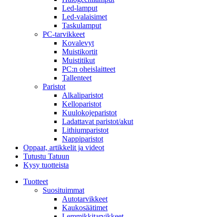
Led-lamput
Led-valaisimet
Taskulamput
PC-tarvikkeet
Kovalevyt
Muistikortit
Muistitikut
PC:n oheislaitteet
Tallenteet
Paristot
Alkaliparistot
Kelloparistot
Kuulokojeparistot
Ladattavat paristot/akut
Lithiumparistot
Nappiparistot
Oppaat, artikkelit ja videot
Tutustu Tatuun
Kysy tuotteista
Tuotteet
Suosituimmat
Autotarvikkeet
Kaukosäätimet
Lemmikkitarvikkeet