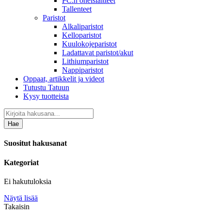
PC:n oheislaitteet
Tallenteet
Paristot
Alkaliparistot
Kelloparistot
Kuulokojeparistot
Ladattavat paristot/akut
Lithiumparistot
Nappiparistot
Oppaat, artikkelit ja videot
Tutustu Tatuun
Kysy tuotteista
Hae
Suositut hakusanat
Kategoriat
Ei hakutuloksia
Näytä lisää
Takaisin