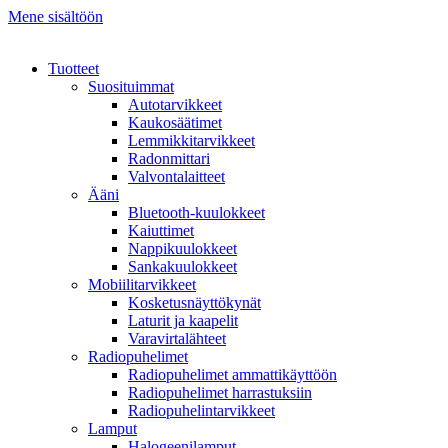
Mene sisältöön
Tuotteet
Suosituimmat
Autotarvikkeet
Kaukosäätimet
Lemmikkitarvikkeet
Radonmittari
Valvontalaitteet
Ääni
Bluetooth-kuulokkeet
Kaiuttimet
Nappikuulokkeet
Sankakuulokkeet
Mobiilitarvikkeet
Kosketusnäyttökynät
Laturit ja kaapelit
Varavirtalähteet
Radiopuhelimet
Radiopuhelimet ammattikäyttöön
Radiopuhelimet harrastuksiin
Radiopuhelintarvikkeet
Lamput
Halogeenilamput