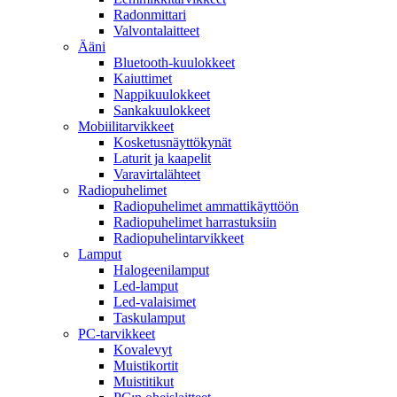
Radonmittari
Valvontalaitteet
Ääni
Bluetooth-kuulokkeet
Kaiuttimet
Nappikuulokkeet
Sankakuulokkeet
Mobiilitarvikkeet
Kosketusnäyttökynät
Laturit ja kaapelit
Varavirtalähteet
Radiopuhelimet
Radiopuhelimet ammattikäyttöön
Radiopuhelimet harrastuksiin
Radiopuhelintarvikkeet
Lamput
Halogeenilamput
Led-lamput
Led-valaisimet
Taskulamput
PC-tarvikkeet
Kovalevyt
Muistikortit
Muistitikut