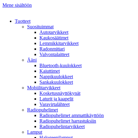
Mene sisältöön
Tuotteet
Suosituimmat
Autotarvikkeet
Kaukosäätimet
Lemmikkitarvikkeet
Radonmittari
Valvontalaitteet
Ääni
Bluetooth-kuulokkeet
Kaiuttimet
Nappikuulokkeet
Sankakuulokkeet
Mobiilitarvikkeet
Kosketusnäyttökynät
Laturit ja kaapelit
Varavirtalähteet
Radiopuhelimet
Radiopuhelimet ammattikäyttöön
Radiopuhelimet harrastuksiin
Radiopuhelintarvikkeet
Lamput
Halogeenilamput