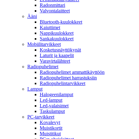
Radonmittari
Valvontalaitteet
Ääni
Bluetooth-kuulokkeet
Kaiuttimet
Nappikuulokkeet
Sankakuulokkeet
Mobiilitarvikkeet
Kosketusnäyttökynät
Laturit ja kaapelit
Varavirtalähteet
Radiopuhelimet
Radiopuhelimet ammattikäyttöön
Radiopuhelimet harrastuksiin
Radiopuhelintarvikkeet
Lamput
Halogeenilamput
Led-lamput
Led-valaisimet
Taskulamput
PC-tarvikkeet
Kovalevyt
Muistikortit
Muistitikut