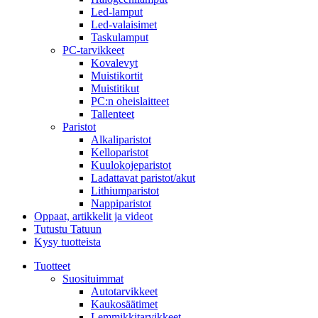
Led-lamput
Led-valaisimet
Taskulamput
PC-tarvikkeet
Kovalevyt
Muistikortit
Muistitikut
PC:n oheislaitteet
Tallenteet
Paristot
Alkaliparistot
Kelloparistot
Kuulokojeparistot
Ladattavat paristot/akut
Lithiumparistot
Nappiparistot
Oppaat, artikkelit ja videot
Tutustu Tatuun
Kysy tuotteista
Tuotteet
Suosituimmat
Autotarvikkeet
Kaukosäätimet
Lemmikkitarvikkeet