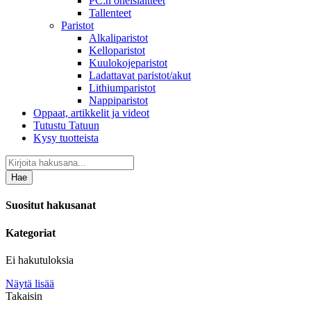
PC:n oheislaitteet
Tallenteet
Paristot
Alkaliparistot
Kelloparistot
Kuulokojeparistot
Ladattavat paristot/akut
Lithiumparistot
Nappiparistot
Oppaat, artikkelit ja videot
Tutustu Tatuun
Kysy tuotteista
Hae
Suositut hakusanat
Kategoriat
Ei hakutuloksia
Näytä lisää
Takaisin