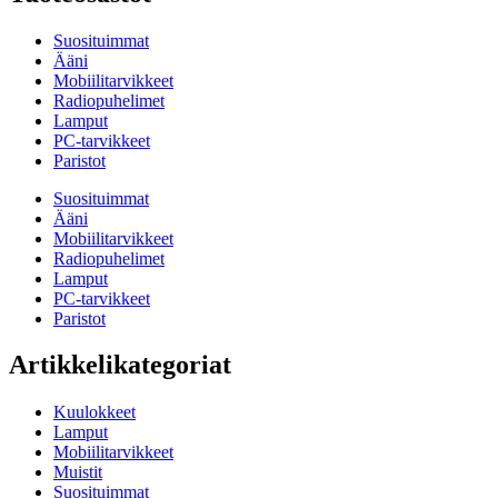
Suosituimmat
Ääni
Mobiilitarvikkeet
Radiopuhelimet
Lamput
PC-tarvikkeet
Paristot
Suosituimmat
Ääni
Mobiilitarvikkeet
Radiopuhelimet
Lamput
PC-tarvikkeet
Paristot
Artikkelikategoriat
Kuulokkeet
Lamput
Mobiilitarvikkeet
Muistit
Suosituimmat