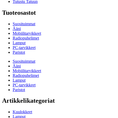
Tutustu Tatuun
Tuoteosastot
Suosituimmat
Ääni
Mobiilitarvikkeet
Radiopuhelimet
Lamput
PC-tarvikkeet
Paristot
Suosituimmat
Ääni
Mobiilitarvikkeet
Radiopuhelimet
Lamput
PC-tarvikkeet
Paristot
Artikkelikategoriat
Kuulokkeet
Lamput