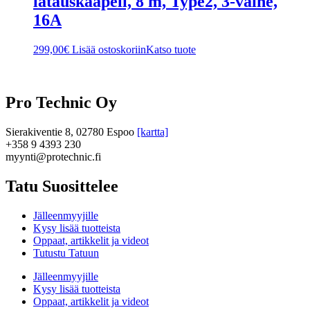
latauskaapeli, 8 m, Type2, 3-vaihe,
16A
299,00
€
Lisää ostoskoriin
Katso tuote
Pro Technic Oy
Sierakiventie 8, 02780 Espoo
[kartta]
+358 9 4393 230
myynti@protechnic.fi
Tatu Suosittelee
Jälleenmyyjille
Kysy lisää tuotteista
Oppaat, artikkelit ja videot
Tutustu Tatuun
Jälleenmyyjille
Kysy lisää tuotteista
Oppaat, artikkelit ja videot