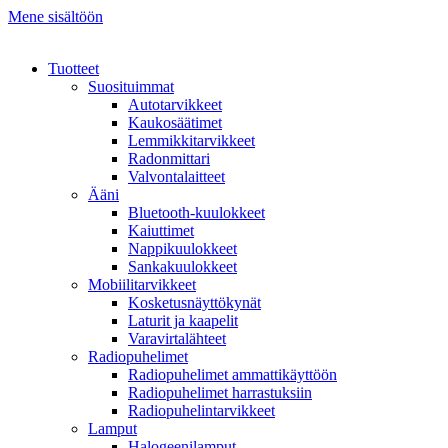
Mene sisältöön
Tuotteet
Suosituimmat
Autotarvikkeet
Kaukosäätimet
Lemmikkitarvikkeet
Radonmittari
Valvontalaitteet
Ääni
Bluetooth-kuulokkeet
Kaiuttimet
Nappikuulokkeet
Sankakuulokkeet
Mobiilitarvikkeet
Kosketusnäyttökynät
Laturit ja kaapelit
Varavirtalähteet
Radiopuhelimet
Radiopuhelimet ammattikäyttöön
Radiopuhelimet harrastuksiin
Radiopuhelintarvikkeet
Lamput
Halogeenilamput