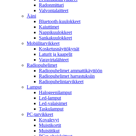
Radonmittari
Valvontalaitteet
Ääni
Bluetooth-kuulokkeet
Kaiuttimet
Nappikuulokkeet
Sankakuulokkeet
Mobiilitarvikkeet
Kosketusnäyttökynät
Laturit ja kaapelit
Varavirtalähteet
Radiopuhelimet
Radiopuhelimet ammattikäyttöön
Radiopuhelimet harrastuksiin
Radiopuhelintarvikkeet
Lamput
Halogeenilamput
Led-lamput
Led-valaisimet
Taskulamput
PC-tarvikkeet
Kovalevyt
Muistikortit
Muistitikut