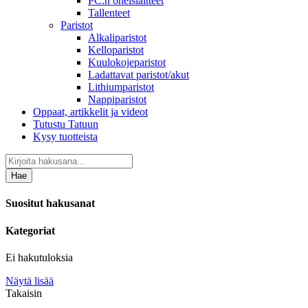
PC:n oheislaitteet
Tallenteet
Paristot
Alkaliparistot
Kelloparistot
Kuulokojeparistot
Ladattavat paristot/akut
Lithiumparistot
Nappiparistot
Oppaat, artikkelit ja videot
Tutustu Tatuun
Kysy tuotteista
Hae
Suositut hakusanat
Kategoriat
Ei hakutuloksia
Näytä lisää
Takaisin