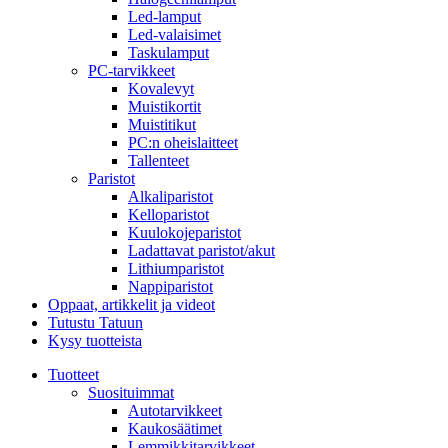
Led-lamput
Led-valaisimet
Taskulamput
PC-tarvikkeet
Kovalevyt
Muistikortit
Muistitikut
PC:n oheislaitteet
Tallenteet
Paristot
Alkaliparistot
Kelloparistot
Kuulokojeparistot
Ladattavat paristot/akut
Lithiumparistot
Nappiparistot
Oppaat, artikkelit ja videot
Tutustu Tatuun
Kysy tuotteista
Tuotteet
Suosituimmat
Autotarvikkeet
Kaukosäätimet
Lemmikkitarvikkeet