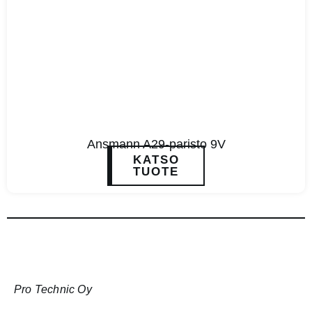
Ansmann A29-paristo 9V
KATSO
TUOTE
Pro Technic Oy