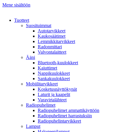
Mene sisältöön
Tuotteet
Suosituimmat
Autotarvikkeet
Kaukosäätimet
Lemmikkitarvikkeet
Radonmittari
Valvontalaitteet
Ääni
Bluetooth-kuulokkeet
Kaiuttimet
Nappikuulokkeet
Sankakuulokkeet
Mobiilitarvikkeet
Kosketusnäyttökynät
Laturit ja kaapelit
Varavirtalähteet
Radiopuhelimet
Radiopuhelimet ammattikäyttöön
Radiopuhelimet harrastuksiin
Radiopuhelintarvikkeet
Lamput
Halogeenilamput