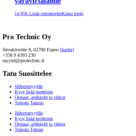
varavirtalähde
14,95
€
Lisää ostoskoriin
Katso tuote
Pro Technic Oy
Sierakiventie 8, 02780 Espoo
[kartta]
+358 9 4393 230
myynti@protechnic.fi
Tatu Suosittelee
Jälleenmyyjille
Kysy lisää tuotteista
Oppaat, artikkelit ja videot
Tutustu Tatuun
Jälleenmyyjille
Kysy lisää tuotteista
Oppaat, artikkelit ja videot
Tutustu Tatuun