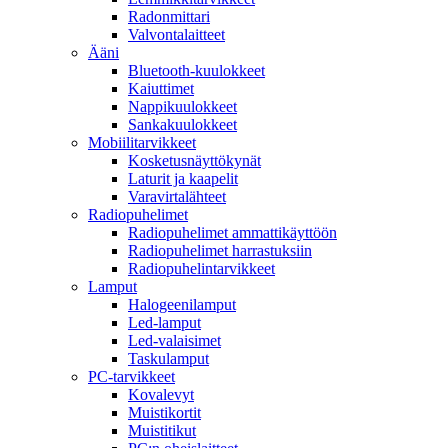
Radonmittari
Valvontalaitteet
Ääni
Bluetooth-kuulokkeet
Kaiuttimet
Nappikuulokkeet
Sankakuulokkeet
Mobiilitarvikkeet
Kosketusnäyttökynät
Laturit ja kaapelit
Varavirtalähteet
Radiopuhelimet
Radiopuhelimet ammattikäyttöön
Radiopuhelimet harrastuksiin
Radiopuhelintarvikkeet
Lamput
Halogeenilamput
Led-lamput
Led-valaisimet
Taskulamput
PC-tarvikkeet
Kovalevyt
Muistikortit
Muistitikut