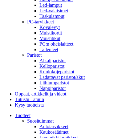
Led-lamput
Led-valaisimet
Taskulamput
PC-tarvikkeet
Kovalevyt
Muistikortit
Muistitikut
PC:n oheislaitteet
Tallenteet
Paristot
Alkaliparistot
Kelloparistot
Kuulokojeparistot
Ladattavat paristot/akut
Lithiumparistot
Nappiparistot
Oppaat, artikkelit ja videot
Tutustu Tatuun
Kysy tuotteista
Tuotteet
Suosituimmat
Autotarvikkeet
Kaukosäätimet
Lemmikkitarvikkeet