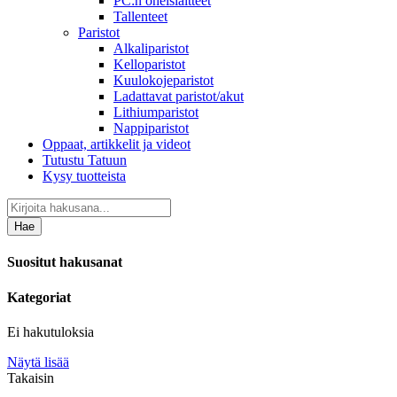
PC:n oheislaitteet
Tallenteet
Paristot
Alkaliparistot
Kelloparistot
Kuulokojeparistot
Ladattavat paristot/akut
Lithiumparistot
Nappiparistot
Oppaat, artikkelit ja videot
Tutustu Tatuun
Kysy tuotteista
Hae
Suositut hakusanat
Kategoriat
Ei hakutuloksia
Näytä lisää
Takaisin