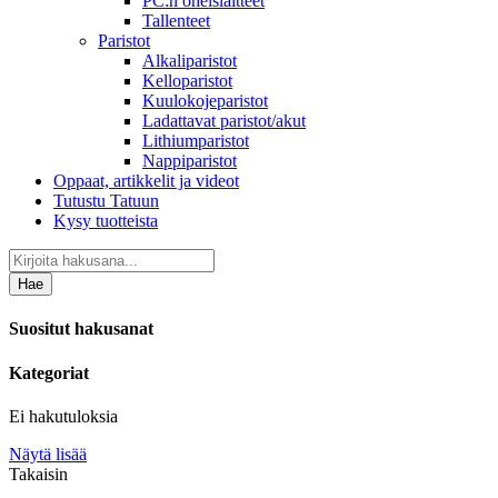
PC:n oheislaitteet
Tallenteet
Paristot
Alkaliparistot
Kelloparistot
Kuulokojeparistot
Ladattavat paristot/akut
Lithiumparistot
Nappiparistot
Oppaat, artikkelit ja videot
Tutustu Tatuun
Kysy tuotteista
Hae
Suositut hakusanat
Kategoriat
Ei hakutuloksia
Näytä lisää
Takaisin