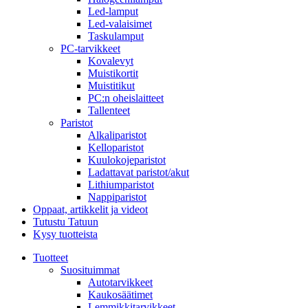
Led-lamput
Led-valaisimet
Taskulamput
PC-tarvikkeet
Kovalevyt
Muistikortit
Muistitikut
PC:n oheislaitteet
Tallenteet
Paristot
Alkaliparistot
Kelloparistot
Kuulokojeparistot
Ladattavat paristot/akut
Lithiumparistot
Nappiparistot
Oppaat, artikkelit ja videot
Tutustu Tatuun
Kysy tuotteista
Tuotteet
Suosituimmat
Autotarvikkeet
Kaukosäätimet
Lemmikkitarvikkeet