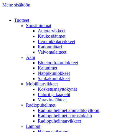
Mene sisältöön
Tuotteet
Suosituimmat
Autotarvikkeet
Kaukosäätimet
Lemmikkitarvikkeet
Radonmittari
Valvontalaitteet
Ääni
Bluetooth-kuulokkeet
Kaiuttimet
Nappikuulokkeet
Sankakuulokkeet
Mobiilitarvikkeet
Kosketusnäyttökynät
Laturit ja kaapelit
Varavirtalähteet
Radiopuhelimet
Radiopuhelimet ammattikäyttöön
Radiopuhelimet harrastuksiin
Radiopuhelintarvikkeet
Lamput
Halogeenilamput