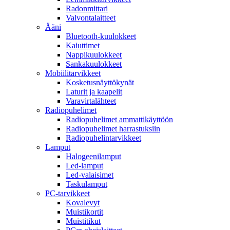
Radonmittari
Valvontalaitteet
Ääni
Bluetooth-kuulokkeet
Kaiuttimet
Nappikuulokkeet
Sankakuulokkeet
Mobiilitarvikkeet
Kosketusnäyttökynät
Laturit ja kaapelit
Varavirtalähteet
Radiopuhelimet
Radiopuhelimet ammattikäyttöön
Radiopuhelimet harrastuksiin
Radiopuhelintarvikkeet
Lamput
Halogeenilamput
Led-lamput
Led-valaisimet
Taskulamput
PC-tarvikkeet
Kovalevyt
Muistikortit
Muistitikut