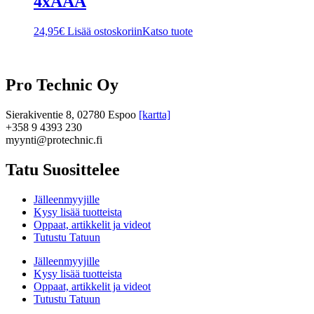
4xAAA
24,95
€
Lisää ostoskoriin
Katso tuote
Pro Technic Oy
Sierakiventie 8, 02780 Espoo
[kartta]
+358 9 4393 230
myynti@protechnic.fi
Tatu Suosittelee
Jälleenmyyjille
Kysy lisää tuotteista
Oppaat, artikkelit ja videot
Tutustu Tatuun
Jälleenmyyjille
Kysy lisää tuotteista
Oppaat, artikkelit ja videot
Tutustu Tatuun