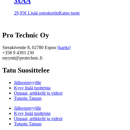
3xAA
29,95
€
Lisää ostoskoriin
Katso tuote
Pro Technic Oy
Sierakiventie 8, 02780 Espoo
[kartta]
+358 9 4393 230
myynti@protechnic.fi
Tatu Suosittelee
Jälleenmyyjille
Kysy lisää tuotteista
Oppaat, artikkelit ja videot
Tutustu Tatuun
Jälleenmyyjille
Kysy lisää tuotteista
Oppaat, artikkelit ja videot
Tutustu Tatuun