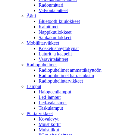
Radonmittari
Valvontalaitteet
Ääni
Bluetooth-kuulokkeet
Kaiuttimet
Nappikuulokkeet
Sankakuulokkeet
Mobiilitarvikkeet
Kosketusnäyttökynät
Laturit ja kaapelit
Varavirtalähteet
Radiopuhelimet
Radiopuhelimet ammattikäyttöön
Radiopuhelimet harrastuksiin
Radiopuhelintarvikkeet
Lamput
Halogeenilamput
Led-lamput
Led-valaisimet
Taskulamput
PC-tarvikkeet
Kovalevyt
Muistikortit
Muistitikut