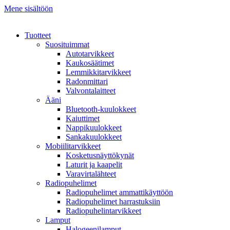
Mene sisältöön
Tuotteet
Suosituimmat
Autotarvikkeet
Kaukosäätimet
Lemmikkitarvikkeet
Radonmittari
Valvontalaitteet
Ääni
Bluetooth-kuulokkeet
Kaiuttimet
Nappikuulokkeet
Sankakuulokkeet
Mobiilitarvikkeet
Kosketusnäyttökynät
Laturit ja kaapelit
Varavirtalähteet
Radiopuhelimet
Radiopuhelimet ammattikäyttöön
Radiopuhelimet harrastuksiin
Radiopuhelintarvikkeet
Lamput
Halogeenilamput