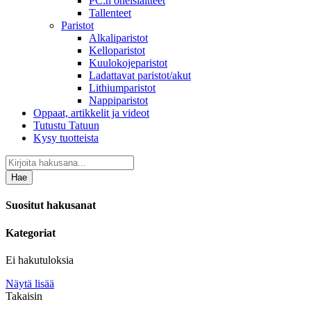
PC:n oheislaitteet
Tallenteet
Paristot
Alkaliparistot
Kelloparistot
Kuulokojeparistot
Ladattavat paristot/akut
Lithiumparistot
Nappiparistot
Oppaat, artikkelit ja videot
Tutustu Tatuun
Kysy tuotteista
Hae
Suositut hakusanat
Kategoriat
Ei hakutuloksia
Näytä lisää
Takaisin