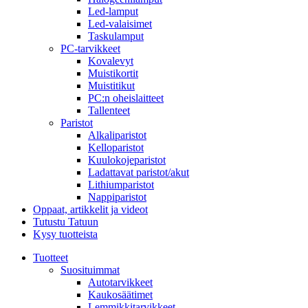
Led-lamput
Led-valaisimet
Taskulamput
PC-tarvikkeet
Kovalevyt
Muistikortit
Muistitikut
PC:n oheislaitteet
Tallenteet
Paristot
Alkaliparistot
Kelloparistot
Kuulokojeparistot
Ladattavat paristot/akut
Lithiumparistot
Nappiparistot
Oppaat, artikkelit ja videot
Tutustu Tatuun
Kysy tuotteista
Tuotteet
Suosituimmat
Autotarvikkeet
Kaukosäätimet
Lemmikkitarvikkeet