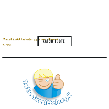
Maxell 2xAA taskulamppu metallikuori
KATSO TUOTE
29,95
€