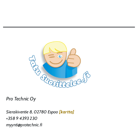
Pro Technic Oy
Sierakiventie 8, 02780 Espoo
[kartta]
+358 9 4393 230
myynti@protechnic.fi