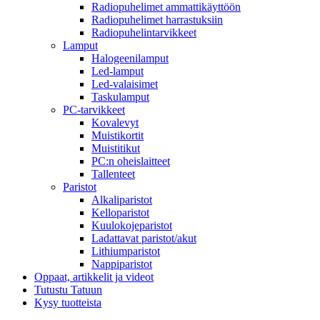
Radiopuhelimet ammattikäyttöön
Radiopuhelimet harrastuksiin
Radiopuhelintarvikkeet
Lamput
Halogeenilamput
Led-lamput
Led-valaisimet
Taskulamput
PC-tarvikkeet
Kovalevyt
Muistikortit
Muistitikut
PC:n oheislaitteet
Tallenteet
Paristot
Alkaliparistot
Kelloparistot
Kuulokojeparistot
Ladattavat paristot/akut
Lithiumparistot
Nappiparistot
Oppaat, artikkelit ja videot
Tutustu Tatuun
Kysy tuotteista