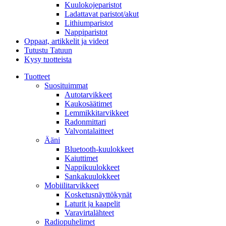
Kuulokojeparistot
Ladattavat paristot/akut
Lithiumparistot
Nappiparistot
Oppaat, artikkelit ja videot
Tutustu Tatuun
Kysy tuotteista
Tuotteet
Suosituimmat
Autotarvikkeet
Kaukosäätimet
Lemmikkitarvikkeet
Radonmittari
Valvontalaitteet
Ääni
Bluetooth-kuulokkeet
Kaiuttimet
Nappikuulokkeet
Sankakuulokkeet
Mobiilitarvikkeet
Kosketusnäyttökynät
Laturit ja kaapelit
Varavirtalähteet
Radiopuhelimet