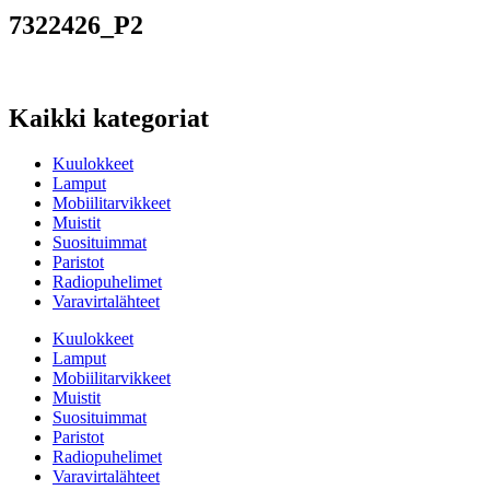
7322426_P2
Kaikki kategoriat
Kuulokkeet
Lamput
Mobiilitarvikkeet
Muistit
Suosituimmat
Paristot
Radiopuhelimet
Varavirtalähteet
Kuulokkeet
Lamput
Mobiilitarvikkeet
Muistit
Suosituimmat
Paristot
Radiopuhelimet
Varavirtalähteet