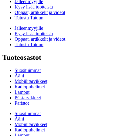
Jälleenmyyjille
Kysy lisää tuotteista
Oppaat, artikkelit ja videot
Tutustu Tatuun
Jälleenmyyjille
Kysy lisää tuotteista
Oppaat, artikkelit ja videot
Tutustu Tatuun
Tuoteosastot
Suosituimmat
Ääni
Mobiilitarvikkeet
Radiopuhelimet
Lamput
PC-tarvikkeet
Paristot
Suosituimmat
Ääni
Mobiilitarvikkeet
Radiopuhelimet
Lamput