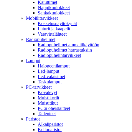
Kaiuttimet
Nappikuulokkeet
Sankakuulokkeet
Mobiilitarvikkeet
Kosketusnäyttökynät
Laturit ja kaapelit
Varavirtalähteet
Radiopuhelimet
Radiopuhelimet ammattikäyttöön
Radiopuhelimet harrastuksiin
Radiopuhelintarvikkeet
Lamput
Halogeenilamput
Led-lamput
Led-valaisimet
Taskulamput
PC-tarvikkeet
Kovalevyt
Muistikortit
Muistitikut
PC:n oheislaitteet
Tallenteet
Paristot
Alkaliparistot
Kelloparistot