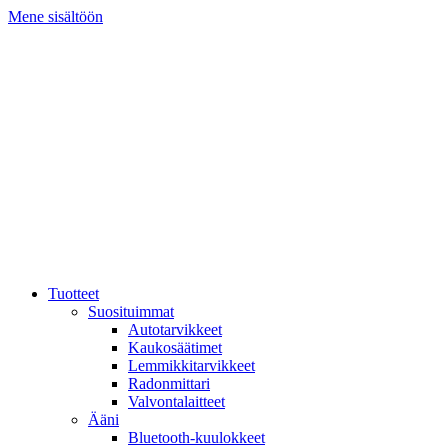
Mene sisältöön
Tuotteet
Suosituimmat
Autotarvikkeet
Kaukosäätimet
Lemmikkitarvikkeet
Radonmittari
Valvontalaitteet
Ääni
Bluetooth-kuulokkeet