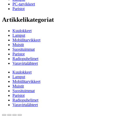
PC-tarvikkeet
Paristot
Artikkelikategoriat
Kuulokkeet
Lamput
Mobiilitarvikkeet
Muistit
Suosituimmat
Paristot
Radiopuhelimet
Varavirtalähteet
Kuulokkeet
Lamput
Mobiilitarvikkeet
Muistit
Suosituimmat
Paristot
Radiopuhelimet
Varavirtalähteet