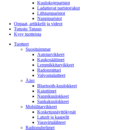
Kuulokojeparistot
Ladattavat paristot/akut
Lithiumparistot
Nappiparistot
Oppaat, artikkelit ja videot
Tutustu Tatuun
Kysy tuotteista
Tuotteet
Suosituimmat
Autotarvikkeet
Kaukosäätimet
Lemmikkitarvikkeet
Radonmittari
Valvontalaitteet
Ääni
Bluetooth-kuulokkeet
Kaiuttimet
Nappikuulokkeet
Sankakuulokkeet
Mobiilitarvikkeet
Kosketusnäyttökynät
Laturit ja kaapelit
Varavirtalähteet
Radiopuhelimet