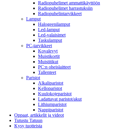
Radiopuhelimet ammattikäyttöön
Radiopuhelimet harrastuksiin
Radiopuhelintarvikkeet
Lamput
Halogeenilamput
Led-lamput
Led-valaisimet
Taskulamput
PC-tarvikkeet
Kovalevyt
Muistikortit
Muistitikut
PC:n oheislaitteet
Tallenteet
Paristot
Alkaliparistot
Kelloparistot
Kuulokojeparistot
Ladattavat paristot/akut
Lithiumparistot
Nappiparistot
Oppaat, artikkelit ja videot
Tutustu Tatuun
Kysy tuotteista