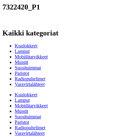
7322420_P1
Kaikki kategoriat
Kuulokkeet
Lamput
Mobiilitarvikkeet
Muistit
Suosituimmat
Paristot
Radiopuhelimet
Varavirtalähteet
Kuulokkeet
Lamput
Mobiilitarvikkeet
Muistit
Suosituimmat
Paristot
Radiopuhelimet
Varavirtalähteet