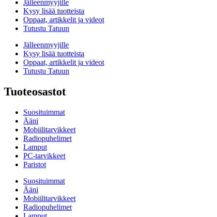
Jälleenmyyjille
Kysy lisää tuotteista
Oppaat, artikkelit ja videot
Tutustu Tatuun
Jälleenmyyjille
Kysy lisää tuotteista
Oppaat, artikkelit ja videot
Tutustu Tatuun
Tuoteosastot
Suosituimmat
Ääni
Mobiilitarvikkeet
Radiopuhelimet
Lamput
PC-tarvikkeet
Paristot
Suosituimmat
Ääni
Mobiilitarvikkeet
Radiopuhelimet
Lamput