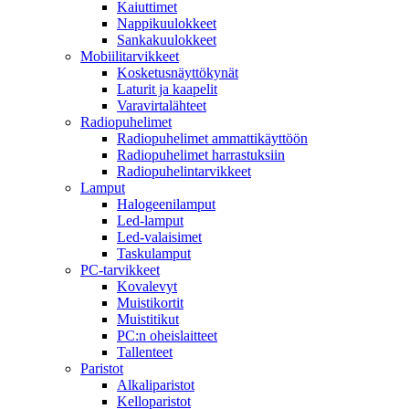
Kaiuttimet
Nappikuulokkeet
Sankakuulokkeet
Mobiilitarvikkeet
Kosketusnäyttökynät
Laturit ja kaapelit
Varavirtalähteet
Radiopuhelimet
Radiopuhelimet ammattikäyttöön
Radiopuhelimet harrastuksiin
Radiopuhelintarvikkeet
Lamput
Halogeenilamput
Led-lamput
Led-valaisimet
Taskulamput
PC-tarvikkeet
Kovalevyt
Muistikortit
Muistitikut
PC:n oheislaitteet
Tallenteet
Paristot
Alkaliparistot
Kelloparistot