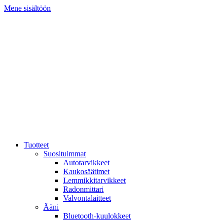
Mene sisältöön
Tuotteet
Suosituimmat
Autotarvikkeet
Kaukosäätimet
Lemmikkitarvikkeet
Radonmittari
Valvontalaitteet
Ääni
Bluetooth-kuulokkeet