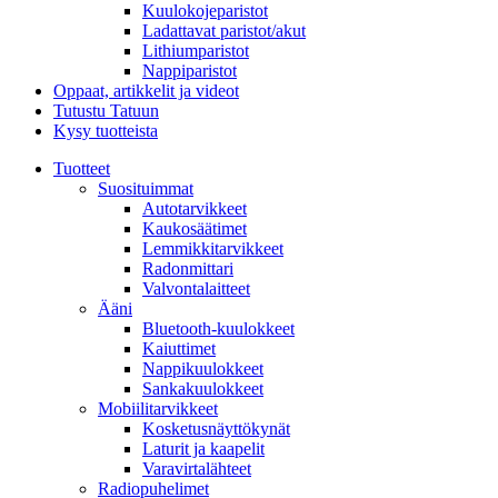
Kuulokojeparistot
Ladattavat paristot/akut
Lithiumparistot
Nappiparistot
Oppaat, artikkelit ja videot
Tutustu Tatuun
Kysy tuotteista
Tuotteet
Suosituimmat
Autotarvikkeet
Kaukosäätimet
Lemmikkitarvikkeet
Radonmittari
Valvontalaitteet
Ääni
Bluetooth-kuulokkeet
Kaiuttimet
Nappikuulokkeet
Sankakuulokkeet
Mobiilitarvikkeet
Kosketusnäyttökynät
Laturit ja kaapelit
Varavirtalähteet
Radiopuhelimet