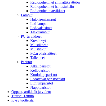
Radiopuhelimet ammattikäyttöön
Radiopuhelimet harrastuksiin
Radiopuhelintarvikkeet
Lamput
Halogeenilamput
Led-lamput
Led-valaisimet
Taskulamput
PC-tarvikkeet
Kovalevyt
Muistikortit
Muistitikut
PC:n oheislaitteet
Tallenteet
Paristot
Alkaliparistot
Kelloparistot
Kuulokojeparistot
Ladattavat paristot/akut
Lithiumparistot
Nappiparistot
Oppaat, artikkelit ja videot
Tutustu Tatuun
Kysy tuotteista