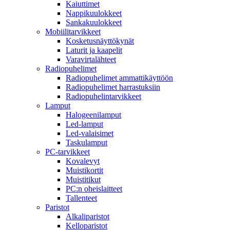
Kaiuttimet
Nappikuulokkeet
Sankakuulokkeet
Mobiilitarvikkeet
Kosketusnäyttökynät
Laturit ja kaapelit
Varavirtalähteet
Radiopuhelimet
Radiopuhelimet ammattikäyttöön
Radiopuhelimet harrastuksiin
Radiopuhelintarvikkeet
Lamput
Halogeenilamput
Led-lamput
Led-valaisimet
Taskulamput
PC-tarvikkeet
Kovalevyt
Muistikortit
Muistitikut
PC:n oheislaitteet
Tallenteet
Paristot
Alkaliparistot
Kelloparistot