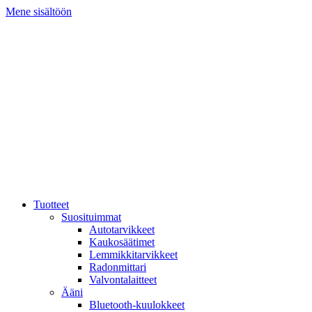
Mene sisältöön
Tuotteet
Suosituimmat
Autotarvikkeet
Kaukosäätimet
Lemmikkitarvikkeet
Radonmittari
Valvontalaitteet
Ääni
Bluetooth-kuulokkeet