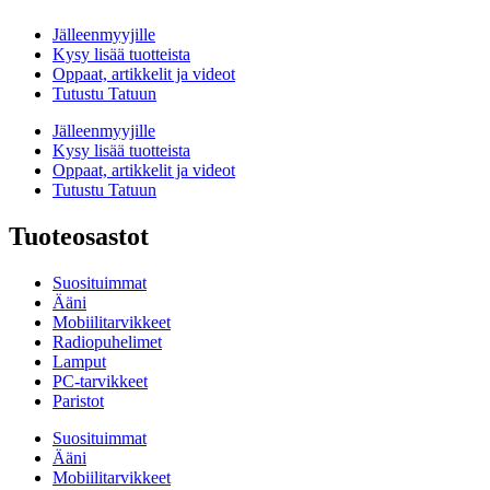
Jälleenmyyjille
Kysy lisää tuotteista
Oppaat, artikkelit ja videot
Tutustu Tatuun
Jälleenmyyjille
Kysy lisää tuotteista
Oppaat, artikkelit ja videot
Tutustu Tatuun
Tuoteosastot
Suosituimmat
Ääni
Mobiilitarvikkeet
Radiopuhelimet
Lamput
PC-tarvikkeet
Paristot
Suosituimmat
Ääni
Mobiilitarvikkeet