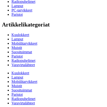
Radiopuhelimet
Lamput
PC-tarvikkeet
Paristot
Artikkelikategoriat
Kuulokkeet
Lamput
Mobiilitarvikkeet
Muistit
Suosituimmat
Paristot
Radiopuhelimet
Varavirtalähteet
Kuulokkeet
Lamput
Mobiilitarvikkeet
Muistit
Suosituimmat
Paristot
Radiopuhelimet
Varavirtalähteet